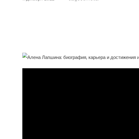
Алена Лапшина – Биогра
Впечатляющие Достижен
Которая Завоевала Сер