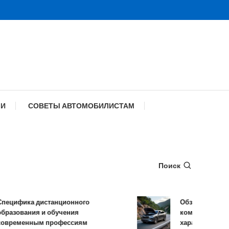
МИ
СОВЕТЫ АВТОМОБИЛИСТАМ
Поиск
ифика дистанционного
Обзор TANK 500: 
зования и обучения
комплектации и те
еменным профессиям
характеристики