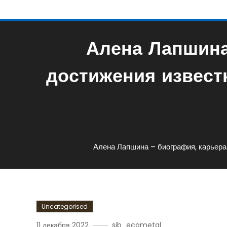
Алена Лапшина
достижения извест
Алена Лапшина – биография, карьера
Uncategorised
11 декабря 2022
sib_ecometal