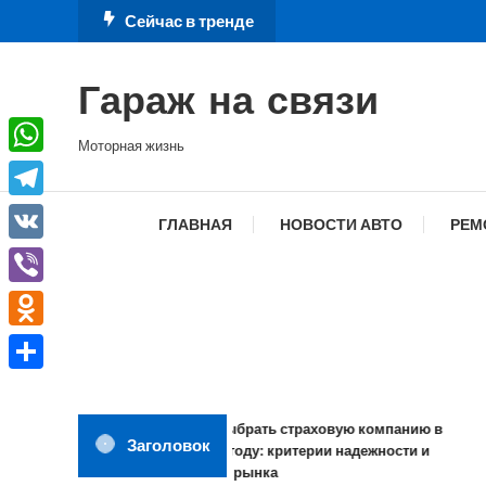
Перейти
Сейчас в тренде
к
содержимому
Гараж на связи
Моторная жизнь
WhatsApp
Telegram
ГЛАВНАЯ
НОВОСТИ АВТО
РЕМ
VK
Viber
Odnoklassniki
Отправить
Как выбрать страховую компанию в
Заголовок
2026 году: критерии надежности и
обзор рынка