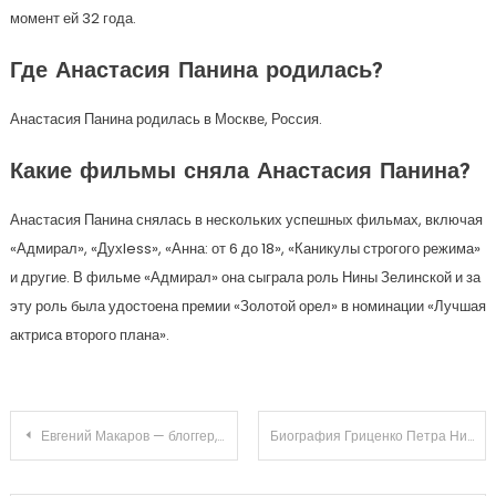
момент ей 32 года.
Где Анастасия Панина родилась?
Анастасия Панина родилась в Москве, Россия.
Какие фильмы сняла Анастасия Панина?
Анастасия Панина снялась в нескольких успешных фильмах, включая
«Адмирал», «Духless», «Анна: от 6 до 18», «Каникулы строгого режима»
и другие. В фильме «Адмирал» она сыграла роль Нины Зелинской и за
эту роль была удостоена премии «Золотой орел» в номинации «Лучшая
актриса второго плана».
Навигация
Евгений Макаров — блоггер, чья биография наполнена достижениями и увлекательными интересами
Биография Гриценко Петра Николаевича — МЧС России
по