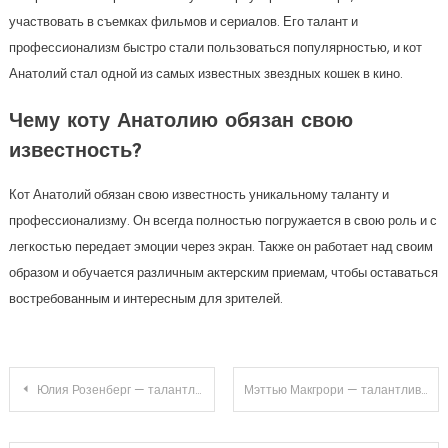
участвовать в съемках фильмов и сериалов. Его талант и
профессионализм быстро стали пользоваться популярностью, и кот
Анатолий стал одной из самых известных звездных кошек в кино.
Чему коту Анатолию обязан свою
известность?
Кот Анатолий обязан свою известность уникальному таланту и
профессионализму. Он всегда полностью погружается в свою роль и с
легкостью передает эмоции через экран. Также он работает над своим
образом и обучается различным актерским приемам, чтобы оставаться
востребованным и интересным для зрителей.
Навигация
Юлия Розенберг — талантливая художница, гордость России, счастливая жена и любящая мама — личная жизнь, биография и достижения
Мэттью Макгрори — талантливый актер, режиссер и продюсер, чьи достижения в киноиндустрии заслуживают восхищения и уважения
по