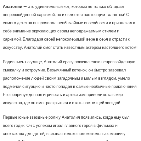
Анатолий
— это удивительный кот, который не только обладает
непревзойденной харизмой, но и является настоящим талантом! С
самого детства он проявлял необычайные способности и привлекал к
себе внимание окружающих своим неподражаемым стилем и
харизмой. Благодаря своей непоколебимой вере в себя и страсти к
искусству, Анатолий смог стать известным актером настоящего котом!
Родившись на улице, Анатолий сразу показал свою непревзойденную
смекалку и остроумие. Безымянный котенок, он быстро завоевал
расположение людей своим загадочным и милым взглядом, умело
подмечая ситуацию и часто попадая в самые необычные приключения.
Его непринужденная игривость и артистизм привели кота в мир
искусства, где он смог раскрыться и стать настоящей звездой.
Первые юные звездные роли у Анатолия появились, когда ему был
всего годик. Он с успехом играл главного героя в фильмах и
спектаклях для детей, вызывая только положительные эмоции у