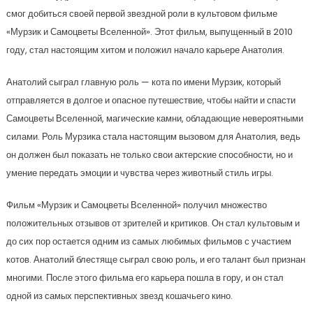
смог добиться своей первой звездной роли в культовом фильме
«Мурзик и Самоцветы Вселенной». Этот фильм, выпущенный в 2010
году, стал настоящим хитом и положил начало карьере Анатолия.
Анатолий сыграл главную роль — кота по имени Мурзик, который
отправляется в долгое и опасное путешествие, чтобы найти и спасти
Самоцветы Вселенной, магические камни, обладающие невероятными
силами. Роль Мурзика стала настоящим вызовом для Анатолия, ведь
он должен был показать не только свои актерские способности, но и
умение передать эмоции и чувства через животный стиль игры.
Фильм «Мурзик и Самоцветы Вселенной» получил множество
положительных отзывов от зрителей и критиков. Он стал культовым и
до сих пор остается одним из самых любимых фильмов с участием
котов. Анатолий блестяще сыграл свою роль, и его талант был признан
многими. После этого фильма его карьера пошла в гору, и он стал
одной из самых перспективных звезд кошачьего кино.