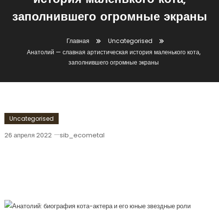
история маленького кота,
заполнившего огромные экраны
Главная
Uncategorised
Анатолий — славная артистическая история маленького кота,
заполнившего огромные экраны
Uncategorised
26 апреля 2022
sib_ecometal
Анатолий — Славная Артистическая
История Маленького Кота,
Заполнившего Огромные Экраны