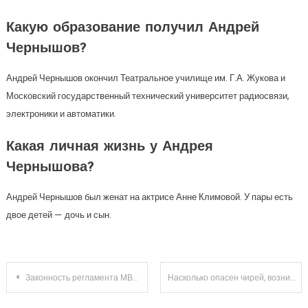
Какую образование получил Андрей
Чернышов?
Андрей Чернышов окончил Театральное училище им. Г.А. Жукова и
Московский государственный технический университет радиосвязи,
электроники и автоматики.
Какая личная жизнь у Андрея
Чернышова?
Андрей Чернышов был женат на актрисе Анне Климовой. У пары есть
двое детей — дочь и сын.
Навигация
Законность регламента МВД по выдаче прав оказалась под вопросом
Насколько опасен чирей, возникший во время берменности
по