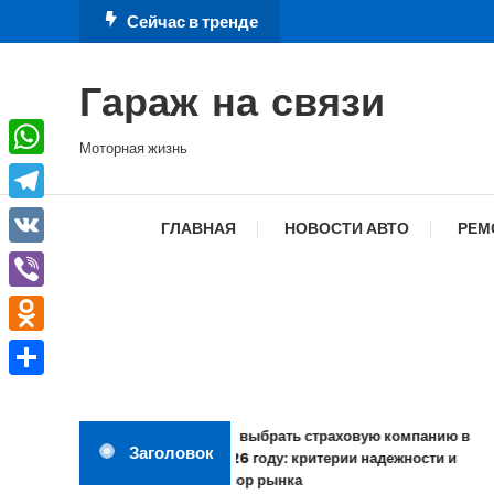
Перейти
Сейчас в тренде
к
содержимому
Гараж на связи
Моторная жизнь
WhatsApp
Telegram
ГЛАВНАЯ
НОВОСТИ АВТО
РЕМ
VK
Viber
Odnoklassniki
Отправить
Как выбрать страховую компанию в
Заголовок
2026 году: критерии надежности и
обзор рынка