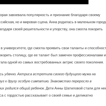
торая завоевала популярность и признание благодаря своему
ссийская, но и мировая сцена. Анна родилась в маленьком город
лагодаря своей решительности и упорству, она смогла покорить
в университете, где смогла проявить свои таланты и способност
корить столицу, где ее талант был замечен профессионалами и
 стала одной из самых востребованных актрис своего поколения.
сь удачно. Актриса встретила своего будущего мужа на
руг к другу особую симпатию. Знакомство переросло в
них родился общий ребенок.
Дети Анны Шатиловой стали для не
са с гордостью рассказывает о своей семье и деликатно