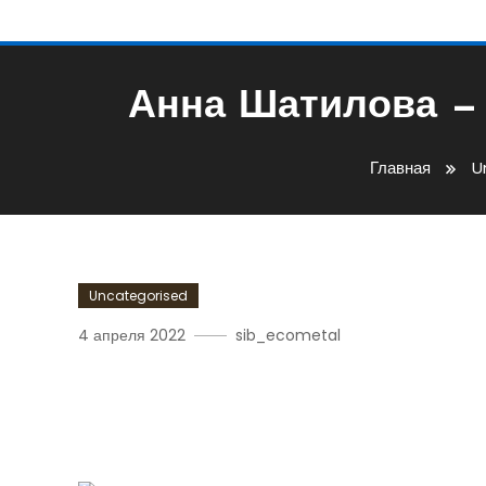
Анна Шатилова — 
Главная
U
Uncategorised
4 апреля 2022
sib_ecometal
Анна Шатилова — Биогра
Дети, Фото