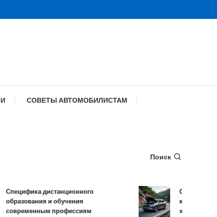
МИ
СОВЕТЫ АВТОМОБИЛИСТАМ
Поиск
ецифика дистанционного
Обзор TANK 500
разования и обучения
комплектации и
временным профессиям
характеристики