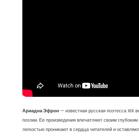
Ариадна Эфрон
— известная русская поэтесса XIX в
поэзии. Ее произведения впечатляют своим глубоким
легкостью проникают в сердца читателей и оставляют