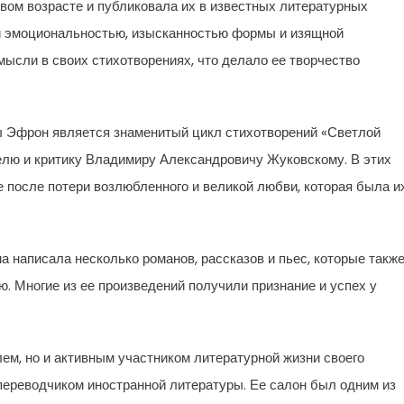
вом возрасте и публиковала их в известных литературных
ой эмоциональностью, изысканностью формы и изящной
мысли в своих стихотворениях, что делало ее творчество
 Эфрон является знаменитый цикл стихотворений «Светлой
елю и критику Владимиру Александровичу Жуковскому. В этих
е после потери возлюбленного и великой любви, которая была и
а написала несколько романов, рассказов и пьес, которые такж
. Многие из ее произведений получили признание и успех у
м, но и активным участником литературной жизни своего
переводчиком иностранной литературы. Ее салон был одним из