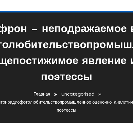
фрон — неподражаемое 
толюбительствопромышл
щепостижимое явление 
поэтессы
Главная
Uncategorised
нтонрадиофотолюбительствопромышленное оценочно-аналитиче
поэтессы