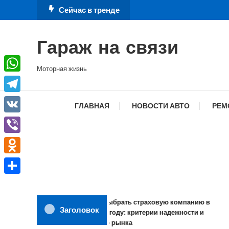
Перейти
Сейчас в тренде
к
содержимому
Гараж на связи
Моторная жизнь
WhatsApp
Telegram
ГЛАВНАЯ
НОВОСТИ АВТО
РЕМ
VK
Viber
Odnoklassniki
Отправить
Как выбрать страховую компанию в
Заголовок
2026 году: критерии надежности и
обзор рынка