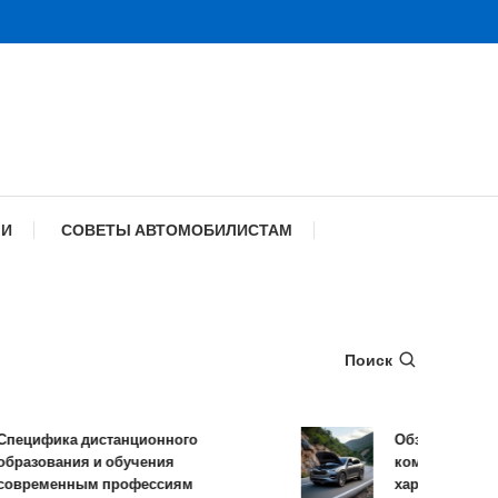
МИ
СОВЕТЫ АВТОМОБИЛИСТАМ
Поиск
ифика дистанционного
Обзор TANK 500: 
зования и обучения
комплектации и т
ременным профессиям
характеристики