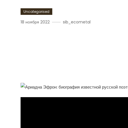
Uncategorised
18 ноября 2022
sib_ecometal
Ариадна Эфрон — Непод
Клинтонрадиофотолюби
Оценочно-Аналитическо
Известной Русской Поэ