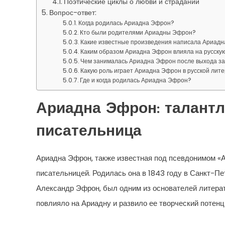
Поэтические циклы о любви и страдании
Вопрос-ответ:
Когда родилась Ариадна Эфрон?
Кто были родителями Ариадны Эфрон?
Какие известные произведения написала Ариад
Каким образом Ариадна Эфрон влияла на русску
Чем занималась Ариадна Эфрон после выхода з
Какую роль играет Ариадна Эфрон в русской лит
Где и когда родилась Ариадна Эфрон?
Ариадна Эфрон: талантл
писательница
Ариадна Эфрон, также известная под псевдонимом «
писательницей. Родилась она в 1843 году в Санкт-Пе
Александр Эфрон, был одним из основателей литера
повлияло на Ариадну и развило ее творческий потенци