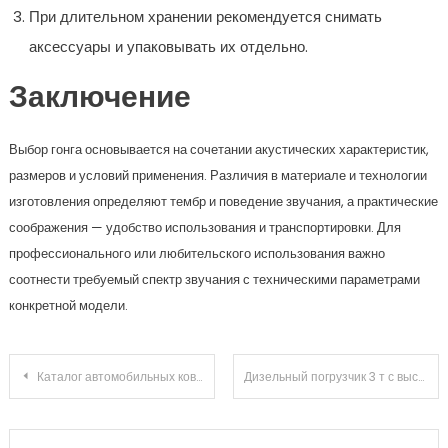
При длительном хранении рекомендуется снимать
аксессуары и упаковывать их отдельно.
Заключение
Выбор гонга основывается на сочетании акустических характеристик,
размеров и условий применения. Различия в материале и технологии
изготовления определяют тембр и поведение звучания, а практические
соображения — удобство использования и транспортировки. Для
профессионального или любительского использования важно
соотнести требуемый спектр звучания с техническими параметрами
конкретной модели.
Навигация
Каталог автомобильных ковриков: виды, материалы и размеры
Дизельный погрузчик 3 т с высотой подъема 3 м — технические характеристики и цены в каталоге
по