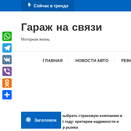
Перейти
Сейчас в тренде
к
содержимому
Гараж на связи
Моторная жизнь
WhatsApp
Telegram
ГЛАВНАЯ
НОВОСТИ АВТО
РЕМ
VK
Viber
Odnoklassniki
Отправить
Как выбрать страховую компанию в
Заголовок
2026 году: критерии надежности и
обзор рынка