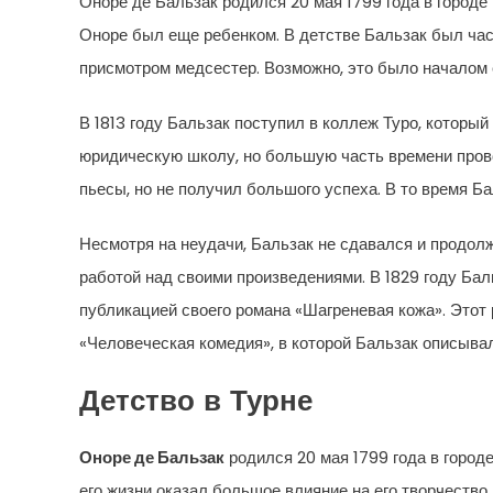
Оноре де Бальзак родился 20 мая 1799 года в городе 
Оноре был еще ребенком. В детстве Бальзак был част
присмотром медсестер. Возможно, это было началом 
В 1813 году Бальзак поступил в коллеж Туро, который
юридическую школу, но большую часть времени прово
пьесы, но не получил большого успеха. В то время Б
Несмотря на неудачи, Бальзак не сдавался и продолж
работой над своими произведениями. В 1829 году Ба
публикацией своего романа «Шагреневая кожа». Этот 
«Человеческая комедия», в которой Бальзак описыва
Детство в Турне
Оноре де Бальзак
родился 20 мая 1799 года в город
его жизни оказал большое влияние на его творчество