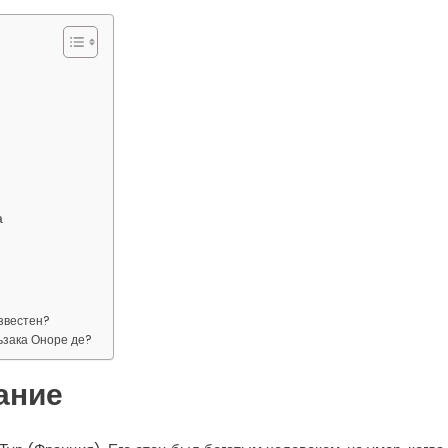
а
звестен?
ьзака Оноре де?
ание