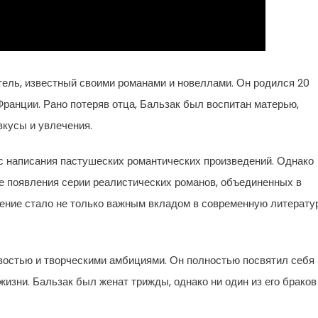
ль, известный своими романами и новеллами. Он родился 20
 Франции. Рано потеряв отца, Бальзак был воспитан матерью,
вкусы и увлечения.
с написания пастушеских романтических произведений. Однако
е появления серии реалистических романов, объединенных в
ение стало не только важным вкладом в современную литератур
востью и творческими амбициями. Он полностью посвятил себя
 жизни. Бальзак был женат трижды, однако ни один из его браков