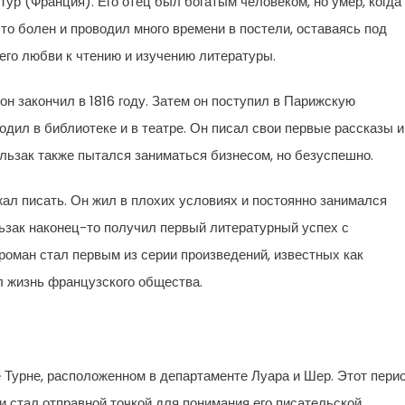
Тур (Франция). Его отец был богатым человеком, но умер, когда
о болен и проводил много времени в постели, оставаясь под
его любви к чтению и изучению литературы.
 он закончил в 1816 году. Затем он поступил в Парижскую
дил в библиотеке и в театре. Он писал свои первые рассказы и
альзак также пытался заниматься бизнесом, но безуспешно.
ал писать. Он жил в плохих условиях и постоянно занимался
льзак наконец-то получил первый литературный успех с
роман стал первым из серии произведений, известных как
л жизнь французского общества.
е Турне, расположенном в департаменте Луара и Шер. Этот пери
 и стал отправной точкой для понимания его писательской