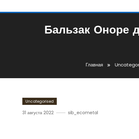
Бальзак Оноре д
Главная
Uncategor
Uncategorised
31 августа 2022
sib_ecometal
Бальзак Оноре Де — Вел