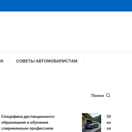
МИ
СОВЕТЫ АВТОМОБИЛИСТАМ
Поиск
цифика дистанционного
Обзор TANK 500:
азования и обучения
комплектации и 
временным профессиям
характеристики