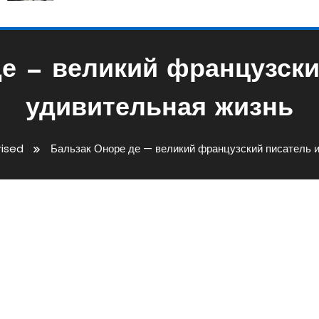
е — великий французски
удивительная жизнь
ised
Бальзак Оноре де — великий французский писатель и
икий Французский Писатель 