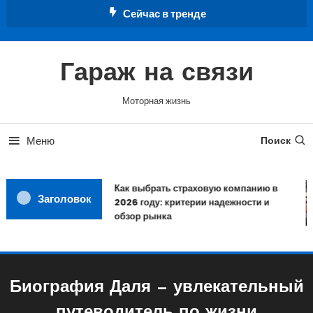
Перейти
Сейчас в тренде
к
содержимому
Гараж на связи
Моторная жизнь
Меню
Поиск
Как выбрать страховую компанию в
Заголовок
2026 году: критерии надежности и
обзор рынка
Биография Даля — увлекательный