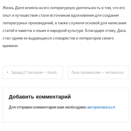
Жизнь Даля влияла на его литературную деятельность в том, что его
опыт и путешествия стали источником вдохновения для создания
литературных произведений, а также служили основой для написания
статей и заметок о языке и народной культуре. Благодаря этому, Даль
стал одним из выдающихся словаристов и литераторов своего
времени.
Навигация
Эдуард Стрельцов — биография, личная жизнь и достижения футболиста из России, знакомство с его карьерой и достижениями на поле, все, что вы хотели знать о Эдуарде Стрельцове на Википедии
Лиза Арзамасова — интересная и загадочная личность — раскрываем биографию и завораживающую личную жизнь актрисы
по
записям
Добавить комментарий
Для отправки комментария вам необходимо
авторизоваться
.