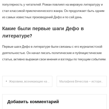
популярность у читателей. Роман повлиял на мировую литературу и
стал классикой приключенческого жанра. Он продолжает быть одним
из самых известных произведений Дефо и по сей день.
Какие были первые шаги Дефо в
литературе?
Первые шаги Дефо в литературе были связаны с его журналистской
деятельностью. Он начал писать политические и публицистические
статьи, активно выражая свои мнения и взгляды по текущим событиям.
Навигация
Жировики, возникающие на лице: причины и опасность
Малафеев Вячеслав – история спасающих прыжков и личных побед
по
записям
Добавить комментарий