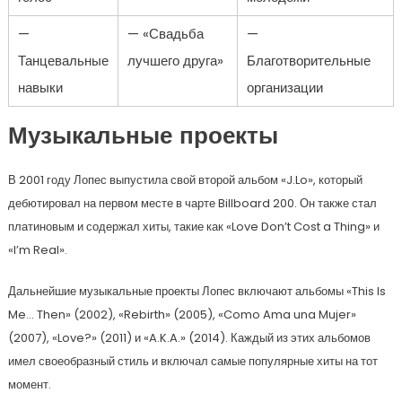
—
— «Свадьба
—
Танцевальные
лучшего друга»
Благотворительные
навыки
организации
Музыкальные проекты
В 2001 году Лопес выпустила свой второй альбом «J.Lo», который
дебютировал на первом месте в чарте Billboard 200. Он также стал
платиновым и содержал хиты, такие как «Love Don’t Cost a Thing» и
«I’m Real».
Дальнейшие музыкальные проекты Лопес включают альбомы «This Is
Me… Then» (2002), «Rebirth» (2005), «Como Ama una Mujer»
(2007), «Love?» (2011) и «A.K.A.» (2014). Каждый из этих альбомов
имел своеобразный стиль и включал самые популярные хиты на тот
момент.