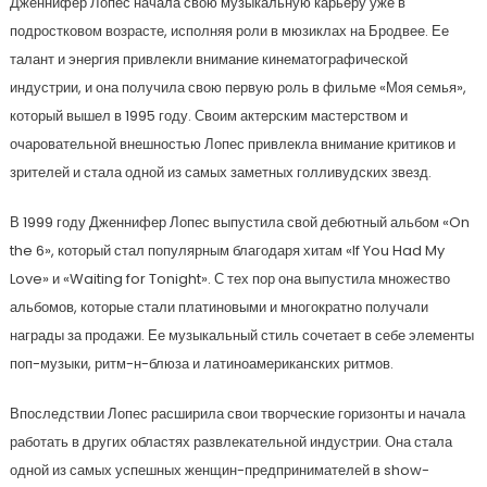
Дженнифер Лопес начала свою музыкальную карьеру уже в
подростковом возрасте, исполняя роли в мюзиклах на Бродвее. Ее
талант и энергия привлекли внимание кинематографической
индустрии, и она получила свою первую роль в фильме «Моя семья»,
который вышел в 1995 году. Своим актерским мастерством и
очаровательной внешностью Лопес привлекла внимание критиков и
зрителей и стала одной из самых заметных голливудских звезд.
В 1999 году Дженнифер Лопес выпустила свой дебютный альбом «On
the 6», который стал популярным благодаря хитам «If You Had My
Love» и «Waiting for Tonight». С тех пор она выпустила множество
альбомов, которые стали платиновыми и многократно получали
награды за продажи. Ее музыкальный стиль сочетает в себе элементы
поп-музыки, ритм-н-блюза и латиноамериканских ритмов.
Впоследствии Лопес расширила свои творческие горизонты и начала
работать в других областях развлекательной индустрии. Она стала
одной из самых успешных женщин-предпринимателей в show-