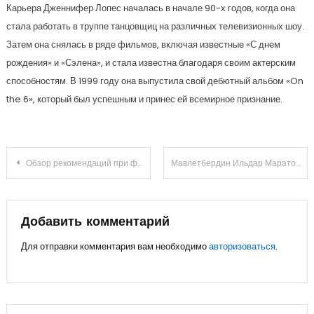
Карьера Дженнифер Лопес началась в начале 90-х годов, когда она
стала работать в труппе танцовщиц на различных телевизионных шоу.
Затем она снялась в ряде фильмов, включая известные «С днем
рождения» и «Сэлена», и стала известна благодаря своим актерским
способностям. В 1999 году она выпустила свой дебютный альбом «On
the 6», который был успешным и принес ей всемирное признание.
Навигация
Обзор рекомендаций при фурункулезе: что можно и что нельзя делать
Мавлетбердин Ильдар Маратович — биография и достижения талантливого российского политика и бизнесмена
по
записям
Добавить комментарий
Для отправки комментария вам необходимо
авторизоваться
.