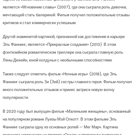
является «Мгновение славы» (2007), где она сыграла роль девочки,
мечтающей стать балериной. Фильм получил положительные отзывы
критиков и стал коммерчески успешным.
Другой знаменитой картиной, признанной как достижение в карьере
Эль Фаннинг, является «Прекрасные создания» (2013). В этом
фэнтезийном романтическом триллере она сыграла главную роль
Лены Дюкейн, юной колдуньи с необычными способностями.
Также следует отметить фильм «Ночные игры» (2018), где Эль
Фаннинг сыграла роль Зи (Зей) сестры главного героя. Фильм получил
много положительных отзывов и принес актрисе новую волну
популярности.
В 2020 году был выпущен фильм «Маленькие женщины», основанный
на популярном романе Луизы Мэй Олкотт. В этом фильме Эль
Фаннинг сыграла одну из основных ролей — Мег Марч. Картина
получила номинацию на премию «Оскар» и привлекла внимание к