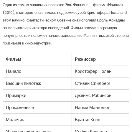
Один из самых значимых проектов Эль Фаннинг — фильм «Начало»
(2010), в котором она снялась под режиссурой Кристофера Нолана. В
этом научно-фантастическом боевике она исполнила роль Ариадны,
гениального архитектора сновидений. Фильм получил огромную
популярность и положил начало завоеванию Фаннинг высокой степени
признания в киноиндустрии.
Фильм
Режиссер
Начало
Кристофер Нолан
Высший пилотаж
Стивен Спилберг
Примархи
Джеймс Робинсон
Прокажённые
Наоми Мангольд
Малечик
Братья Коэн
Я ещё не видела чуда
София Коппола