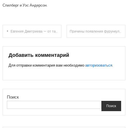
Спилберг и Уэс Андерсон.
Навигация
Евгения Дмитриева — от талантливой актрисы до звезды кинематографа
Причины появления фурункула на голове и его лечение
по
записям
Добавить комментарий
Для отправки комментария вам необходимо
авторизоваться
.
Поиск
Поиск