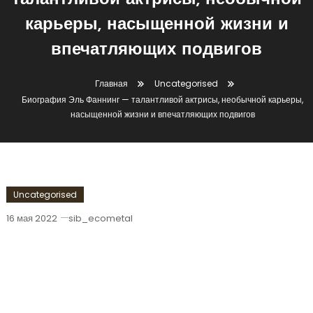
талантливой актрисы, необычной
карьеры, насыщенной жизни и
впечатляющих подвигов
Главная
Uncategorised
Биография Эль Фаннинг — талантливой актрисы, необычной карьеры,
насыщенной жизни и впечатляющих подвигов
Uncategorised
16 мая 2022
sib_ecometal
Биография Эль Фаннинг —
Талантливой Актрисы, Необычной
Карьеры, Насыщенной Жизни И
Впечатляющих Подвигов