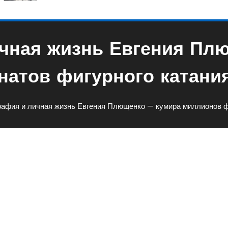
чная жизнь Евгения Пл
атов фигурного катания
рафия и личная жизнь Евгения Плющенко — кумира миллионов фа
знь Евгения Плющенко —