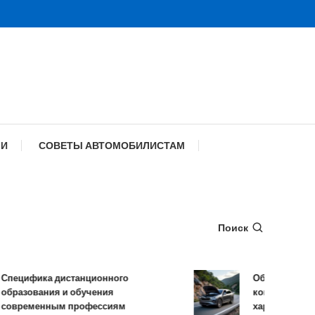
МИ
СОВЕТЫ АВТОМОБИЛИСТАМ
Поиск
цифика дистанционного
Обзор TANK 500:
азования и обучения
комплектации и т
ременным профессиям
характеристики