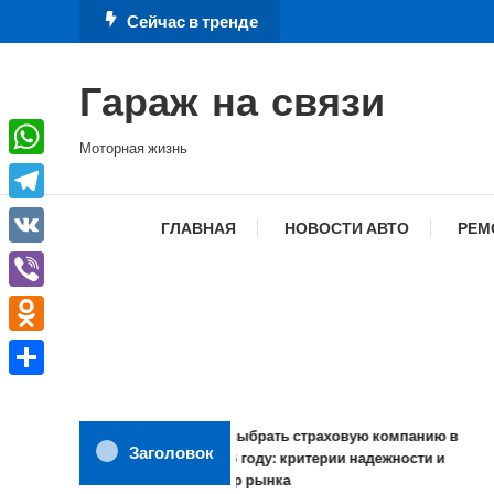
Перейти
Сейчас в тренде
к
содержимому
Гараж на связи
Моторная жизнь
WhatsApp
Telegram
ГЛАВНАЯ
НОВОСТИ АВТО
РЕМ
VK
Viber
Odnoklassniki
Отправить
Как выбрать страховую компанию в
Заголовок
2026 году: критерии надежности и
обзор рынка