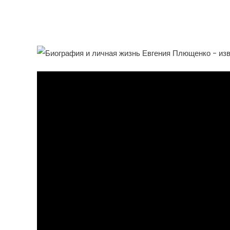
Кумира Миллионов Фана
Всего Мира