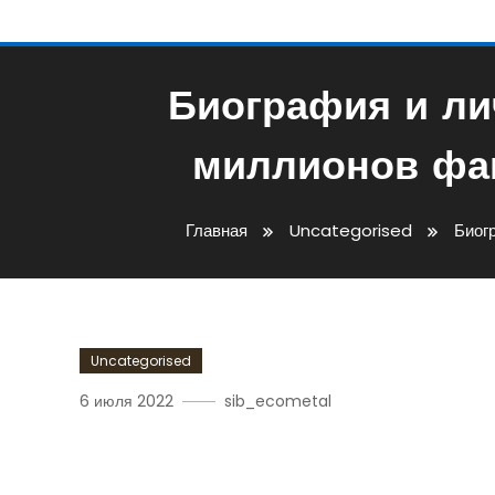
Биография и ли
миллионов фан
Главная
Uncategorised
Биог
Uncategorised
6 июля 2022
sib_ecometal
Биография И Личная Жи