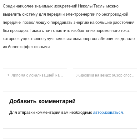
Среди наиболее значимых изобретений Николы Теслы можно
выделить систему для передачи электроэнергии по беспроводной
передаче, позволяющую передавать энергию на большие расстояния
без проводов. Также стоит отметить изобретение переменного тока,
которое существенно улучшило системы энергоснабжения и сделало
их более эффективными.
Навигация
Липома с локализацией на плече: особенности и методы устранения
Жировики на веках: обзор способов избавления
по
записям
Добавить комментарий
Для отправки комментария вам необходимо
авторизоваться
.