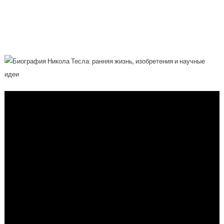
Его Революционные Идеи, Научные
Открытия И Вклад В Развитие
Электротехники