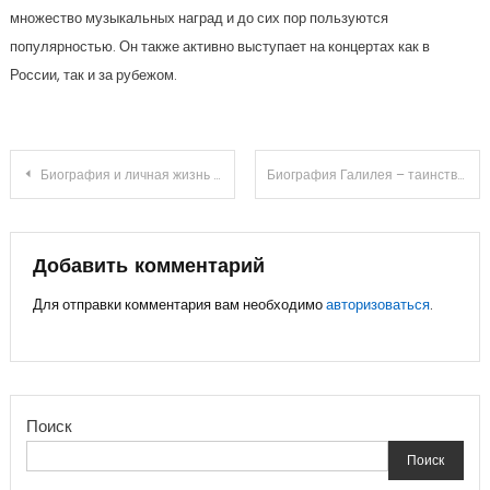
множество музыкальных наград и до сих пор пользуются
популярностью. Он также активно выступает на концертах как в
России, так и за рубежом.
Навигация
Биография и личная жизнь Орловой любви — дети, достижения, семейные радости
Биография Галилея – таинственный путь великого ученого от счастливого детства до революционных научных открытий
по
записям
Добавить комментарий
Для отправки комментария вам необходимо
авторизоваться
.
Поиск
Поиск