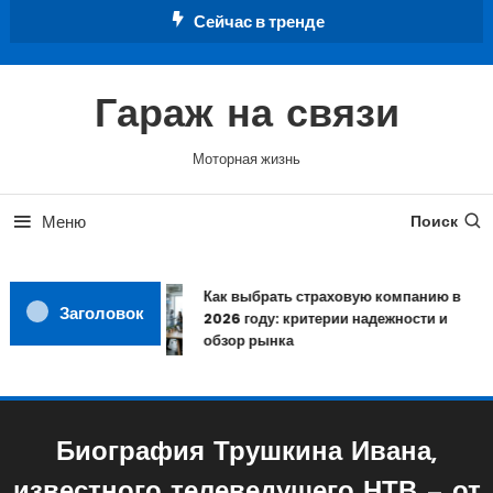
Перейти
Сейчас в тренде
к
содержимому
Гараж на связи
Моторная жизнь
Меню
Поиск
Как выбрать страховую компанию в
Заголовок
2026 году: критерии надежности и
обзор рынка
Биография Трушкина Ивана,