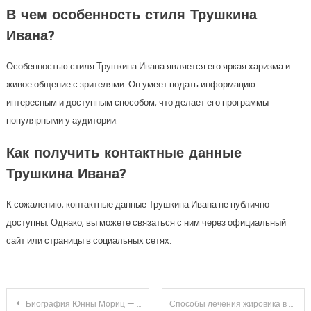
В чем особенность стиля Трушкина
Ивана?
Особенностью стиля Трушкина Ивана является его яркая харизма и
живое общение с зрителями. Он умеет подать информацию
интересным и доступным способом, что делает его программы
популярными у аудитории.
Как получить контактные данные
Трушкина Ивана?
К сожалению, контактные данные Трушкина Ивана не публично
доступны. Однако, вы можете связаться с ним через официальный
сайт или страницы в социальных сетях.
Навигация
Биография Юнны Мориц — все, что вы хотели узнать о певице на Википедии!
Способы лечения жировика в домашних условиях и противопоказания