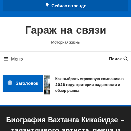
Перейти
Сейчас в тренде
к
содержимому
Гараж на связи
Моторная жизнь
Меню
Поиск
Как выбрать страховую компанию в
Заголовок
2026 году: критерии надежности и
обзор рынка
Биография Вахтанга Кикабидзе —