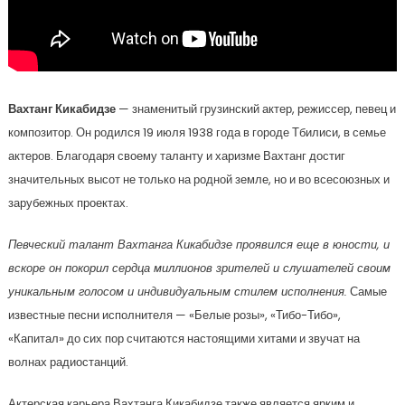
Вахтанг Кикабидзе
— знаменитый грузинский актер, режиссер, певец и
композитор. Он родился 19 июля 1938 года в городе Тбилиси, в семье
актеров. Благодаря своему таланту и харизме Вахтанг достиг
значительных высот не только на родной земле, но и во всесоюзных и
зарубежных проектах.
Певческий талант Вахтанга Кикабидзе проявился еще в юности, и
вскоре он покорил сердца миллионов зрителей и слушателей своим
уникальным голосом и индивидуальным стилем исполнения.
Самые
известные песни исполнителя — «Белые розы», «Тибо-Тибо»,
«Капитал» до сих пор считаются настоящими хитами и звучат на
волнах радиостанций.
Актерская карьера Вахтанга Кикабидзе также является ярким и