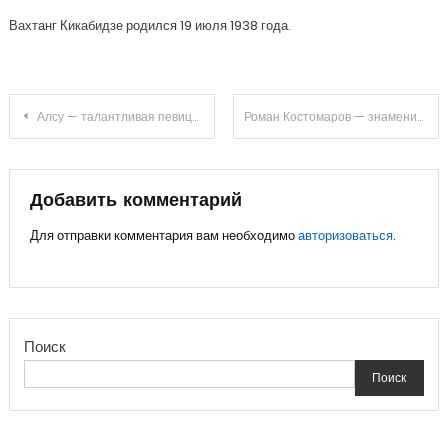
Вахтанг Кикабидзе родился 19 июля 1938 года.
Навигация
Алсу — талантливая певица, немного известные факты из жизни
Роман Костомаров — знаменитый историк, общественный деятель и политик. Его жизнь, семья и влияние на культуру Украины
по
записям
Добавить комментарий
Для отправки комментария вам необходимо
авторизоваться
.
Поиск
Поиск