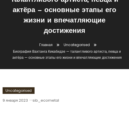
талантливого артиста, певца и
актёра — основные этапы его
жизни и впечатляющие
достижения
Главная
Uncategorised
Биография Вахтанга Кикабидзе — талантливого артиста, певца и
актёра — основные этапы его жизни и впечатляющие достижения
Uncategorised
9 января 2023
sib_ecometal
Биография Вахтанга Кикабидзе —
Талантливого Артиста, Певца И
Актёра — Основные Этапы Его Жизни