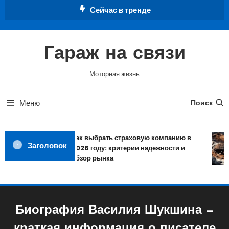
Перейти
Сейчас в тренде
к
содержимому
Гараж на связи
Моторная жизнь
Меню
Поиск
Как выбрать страховую компанию в
Заголовок
2026 году: критерии надежности и
обзор рынка
Биография Василия Шукшина —