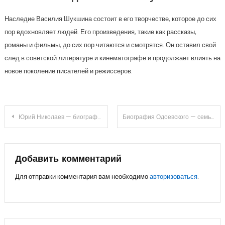
Наследие Василия Шукшина состоит в его творчестве, которое до сих
пор вдохновляет людей. Его произведения, такие как рассказы,
романы и фильмы, до сих пор читаются и смотрятся. Он оставил свой
след в советской литературе и кинематографе и продолжает влиять на
новое поколение писателей и режиссеров.
Навигация
Юрий Николаев — биография и личная жизнь знаменитого музыканта, гений эстрады и любовный гуру
Биография Одоевского — семья, детство, творчество и вклад в русскую литературу
по
записям
Добавить комментарий
Для отправки комментария вам необходимо
авторизоваться
.