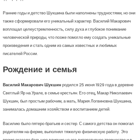
Ранние годы и детство Шукшина были наполнены трудностями, но они
также сформировали его уникальный характер. Василий Макарович
воплощал целеустремленность, силу духа и глубокое понимание
человеческой природы, что позже помогло ему создать уникальные
произведения и стать одним из самых известных и любимых
писателей России.
Рождение и семья
Василий Макарович Шукшин
родился 25 июня 1929 года в деревне
Светлый Яр на Урале, в семье крестьян. Его отец, Макар Николаевич
Шукшин, был простым рабочим, а мать, Мария Логвиновна Шукшина,
занималась домашним хозяйством и воспитанием детей.
Василию было пятеро братьев и сестер. С самого детства он помогал
родителям на ферме, выполнял тяжелую физическую работу. Это
время оказало большое влияние на его литературное творчество и в