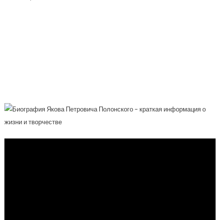
Биография Якова Петровича
Полонского — О Жизни И Творчестве
Великого Русского Поэта, Писателя И
Переводчика Якова Петровича
Полонского. Все, Что Нужно Знать О
Великом Литературном Деятеле!