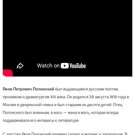
Яков Петрович Полонский
был выдающимся русским поэтом,
прозаиком и драматургом XIX века. Он родился 28 августа 1819 года в
Москве в дворянской семье и был старшим из десяти детей. Отец
Полонского был военным, а мать — жена и мать, которая всегда
поддерживала его интересы к литературе.
С детства Яков Полонский проявил талант и интерес к литературе. В