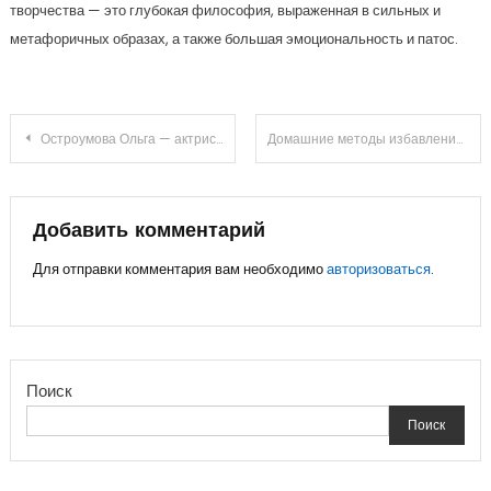
творчества — это глубокая философия, выраженная в сильных и
метафоричных образах, а также большая эмоциональность и патос.
Навигация
Остроумова Ольга — актриса, чья биография и личная жизнь вдохновляют
Домашние методы избавления от шипицы: обзор средств
по
записям
Добавить комментарий
Для отправки комментария вам необходимо
авторизоваться
.
Поиск
Поиск