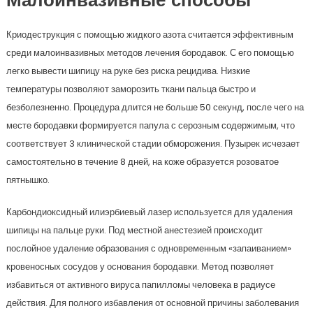
Малоинвазивные способы
Криодеструкция с помощью жидкого азота считается эффективным
среди малоинвазивных методов лечения бородавок. С его помощью
легко вывести шипицу на руке без риска рецидива. Низкие
температуры позволяют заморозить ткани пальца быстро и
безболезненно. Процедура длится не больше 50 секунд, после чего на
месте бородавки формируется папула с серозным содержимым, что
соответствует 3 клинической стадии обморожения. Пузырек исчезает
самостоятельно в течение 8 дней, на коже образуется розоватое
пятнышко.
Карбондиоксидный илиэрбиевый лазер используется для удаления
шипицы на пальце руки. Под местной анестезией происходит
послойное удаление образования с одновременным «запаиванием»
кровеносных сосудов у основания бородавки. Метод позволяет
избавиться от активного вируса папилломы человека в радиусе
действия. Для полного избавления от основной причины заболевания