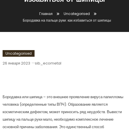
избавиться от шипицы
Главная
Uncategorised
Бородавка на пальце руки: как избавиться от шипицы
Uncategorised
26 января 2023
sib_ecometal
Бородавка На Пальце Руки: Как
Избавиться От Шипицы
Бородавка или шипица – это внешнее проявление вируса папилломы
человека (определенные типы ВПЧ). Образование является
косметическим дефектом, может приносить ряд неудобств. Вывести
шипицу на пальце руки мало, необходимо комплексное лечение
основной причины заболевания. Это единственный способ