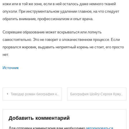
кожи или в той же зоне, если в ней осталось даже немного тканей
опухоли. При инструментальном удалении главное, на что следует
обратить внимание, профессионализм и опыт врача.
Созревшее образование может вскрываться или лопнуть
самостоятельно. Это не говорит о злокачественном процессе. Если
прорвался жировик, выдавить неприятный корень не стоит, его просто
нет.
Источник
Навигация
Тиводар роман биография ключевые факты и события
Биография Шойгу Сергея Кужугетовича — звенящие ноты судьбы и грандиозные успехи от детства до карьеры в политике
по
записям
Добавить комментарий
Для отправки комментария вам необходимо
авторизоваться
.