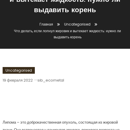
и вытекает жидкость: нужно ли
выдавить корень
Главная
Uncategorised
Что делать, если лопнул жировик и вытекает жидкость: нужно ли
выдавить корень
Uncategorised
19 февраля 2022
sib_ecometal
Что Делать, Если Лопнул Жировик И
Вытекает Жидкость: Нужно Ли
Выдавить Корень
Липома – это доброкачественная опухоль, состоящая из жировой
ткани. Она встречается у пациентов зрелого, пожилого возраста на