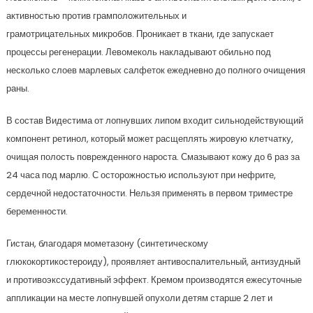
активностью против грамположительных и
грамотрицательных микробов. Проникает в ткани, где запускает
процессы регенерации. Левомеколь накладывают обильно под
несколько слоев марлевых салфеток ежедневно до полного очищения
раны.
В состав Видестима от лопнувших липом входит сильнодействующий
компонент ретинол, который может расщеплять жировую клетчатку,
очищая полость поврежденного нароста. Смазывают кожу до 6 раз за
24 часа под марлю. С осторожностью используют при нефрите,
сердечной недостаточности. Нельзя применять в первом триместре
беременности.
Гистан, благодаря мометазону (синтетическому
глюкокортикостероиду), проявляет антивоспалительный, антизудный
и противоэкссудативный эффект. Кремом производятся ежесуточные
аппликации на месте лопнувшей опухоли детям старше 2 лет и