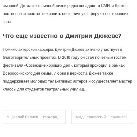
сыновей. Детали его личной жизни редко попадают в СМИ, и Дюжев
постоянно старается сохранить свою личную сферу от посторонних
глаз.
Что еще известно о Дмитрии Дюжеве?
Помимо актерской карьеры, Дмитрий Дюжев активно участвует в
благотворительных проектах. В 2016 году он стал почетным гостем
фестиваля «Созвездие хороших дел», который проходил в рамках
Всероссийского дня семьи, любви и верности. Дюжев также
поддерживает молодых талантливых актеров и осуществляет мастер-
классы для студентов театральных училищ.
Навигация
Азалий Валиев — карьера, достижения, жизнь и главные события
Влад Сташевский — талантливый музыкант и певец, чья биография и личная жизнь вдохновляют!
по