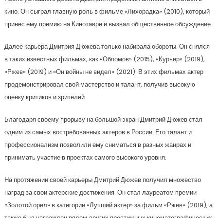
кино. Он сыграл главную роль в фильме «Лихорадка» (2010), который
принес ему премию на Кинотавре и вызвал общественное обсуждение.
Далее карьера Дмитрия Дюжева только набирала обороты. Он снялся
в таких известных фильмах, как «Обломов» (2015), «Курьер» (2019),
«Ржев» (2019) и «Он войны не видел» (2021). В этих фильмах актер
продемонстрировал свой мастерство и талант, получив высокую
оценку критиков и зрителей.
Благодаря своему прорыву на большой экран Дмитрий Дюжев стал
одним из самых востребованных актеров в России. Его талант и
профессионализм позволили ему сниматься в разных жанрах и
принимать участие в проектах самого высокого уровня.
На протяжении своей карьеры Дмитрий Дюжев получил множество
наград за свои актерские достижения. Он стал лауреатом премии
«Золотой орел» в категории «Лучший актер» за фильм «Ржев» (2019), а
также был награжден рядом других престижных кинематографических