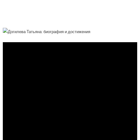
Предубеждений И Добивается
Великих Успехов