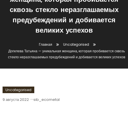
женщина, которая пробивается
сквозь стекло неразглашаемых
предубеждений и добивается
великих успехов
Главная
Uncategorised
Догилева Татьяна — уникальная женщина, которая пробивается сквозь
стекло неразглашаемых предубеждений и добивается великих успехов
Uncategorised
9 августа 2022
sib_ecometal
Догилева Татьяна — Уникальная
Женщина, Которая Пробивается
Сквозь Стекло Неразглашаемых