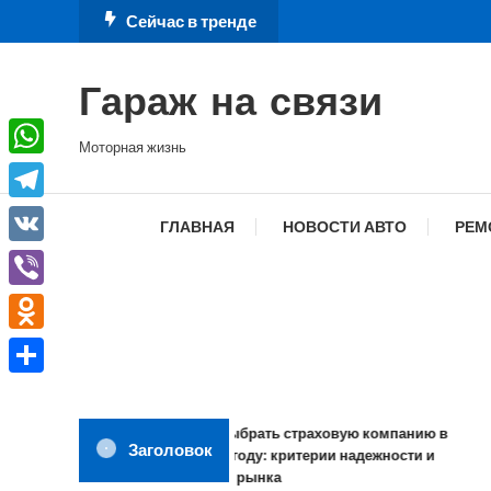
Перейти
Сейчас в тренде
к
содержимому
Гараж на связи
Моторная жизнь
WhatsApp
Telegram
ГЛАВНАЯ
НОВОСТИ АВТО
РЕМ
VK
Viber
Odnoklassniki
Отправить
Как выбрать страховую компанию в
Заголовок
2026 году: критерии надежности и
обзор рынка