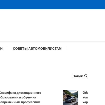
МИ
СОВЕТЫ АВТОМОБИЛИСТАМ
Поиск
ифика дистанционного
Обзор TANK 500: 
зования и обучения
комплектации и те
еменным профессиям
характеристики