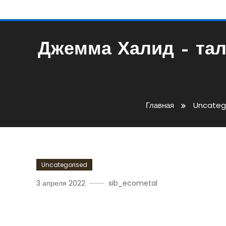
Джемма Халид – тал
Главная
Uncateg
Uncategorised
3 апреля 2022
sib_ecometal
Джемма Халид – Талантл