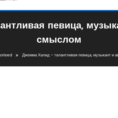
антливая певица, музыка
смыслом
orised
Джемма Халид – талантливая певица, музыкант и а
ивая Певица, Музыкант И