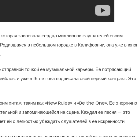
, которая завоевала сердца миллионов слушателей своим
 Родившаяся в небольшом городке в Калифорнии, она уже в юно
.
о отправной точкой ее музыкальной карьеры. Ее потрясающий
йблов, и уже в 16 лет она подписала свой первый контракт. Это
им хитам, таким как «New Rules» и «Be the One». Ее энергичн
тельной и запоминающейся на сцене. Каждая ее песня — это
яет ей с легкостью убеждать слушателей в ее искренности.
кратно награждалась и признавалась одной из самых успешных