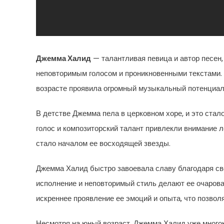
Джемма Халид
— талантливая певица и автор песен
неповторимым голосом и проникновенными текстами.
возрасте проявила огромный музыкальный потенциал
В детстве Джемма пела в церковном хоре, и это стал
голос и композиторский талант привлекли внимание ле
стало началом ее восходящей звезды.
Джемма Халид быстро завоевала славу благодаря сво
исполнение и неповторимый стиль делают ее очарова
искреннее проявление ее эмоций и опыта, что позвол
Несмотря на юный возраст, Джемма Халид уже много