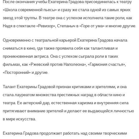
После окончания учебы Екатерина Градова присоединилась к театру
«Школа современной пьесы» и сразу же стала одной из самых ярких
звезд этой труппы. В театре она с успехом исполнила такие роли, как
Надя в спектакле «Ревизор», Степаныч в «Горе от ума» и многие другие.
Одновременно с театральной карьерой Екатерина Градова начала
сниматься в кино, где также проявила себя как талантливая и
проникновенная актриса. Она с успехом сыграла роли в таких
фильмах, как «Ржевский против Наполеона», «Гармония счастья»,
«Посторонний» и другие.
Талант Екатерины Градовой признан критиками и зрителями, и она
стала лауреатом множества престижных наград в области кино и
театра. Ее актерский дар, естественная харизма и внутренняя сила
притягивают внимание зрителей и делают ее выдающейся личностью
в мире искусства.
Екатерина Градова продолжает работать над своими творческими