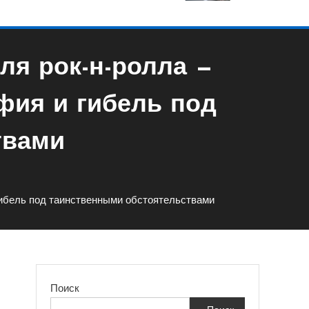
ля рок-н-ролла —
фия и гибель под
твами
гибель под таинственными обстоятельствами
Поиск