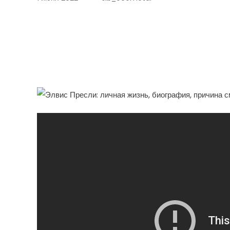
Элвис Пресли — Трагиче
Ролла — Бурная Личная 
И Гибель Под Таинстве