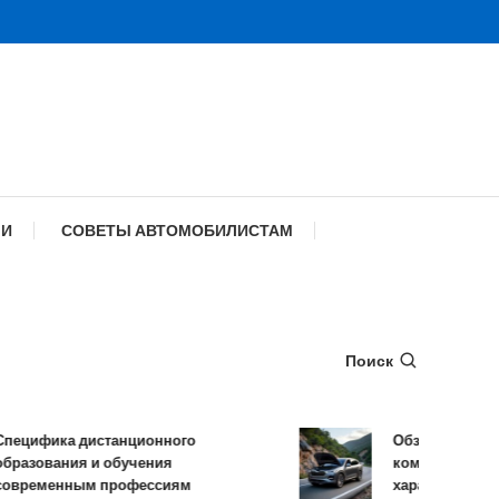
МИ
СОВЕТЫ АВТОМОБИЛИСТАМ
Поиск
ифика дистанционного
Обзор TANK 500: 
зования и обучения
комплектации и те
еменным профессиям
характеристики