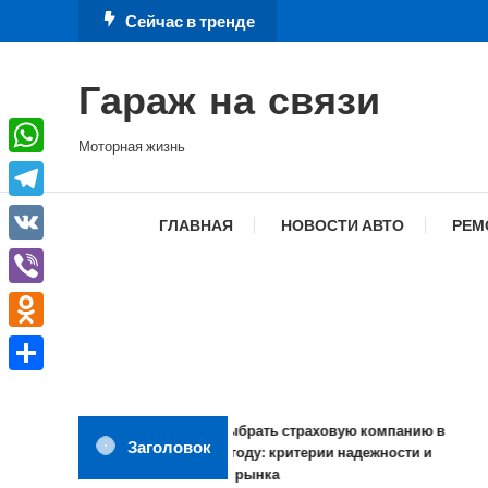
Перейти
Сейчас в тренде
к
содержимому
Гараж на связи
Моторная жизнь
WhatsApp
Telegram
ГЛАВНАЯ
НОВОСТИ АВТО
РЕМ
VK
Viber
Odnoklassniki
Отправить
Как выбрать страховую компанию в
Заголовок
2026 году: критерии надежности и
обзор рынка