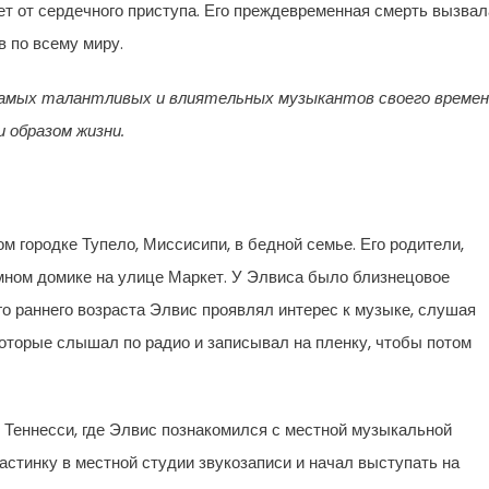
ет от сердечного приступа. Его преждевременная смерть вызвал
 по всему миру.
 самых талантливых и влиятельных музыкантов своего времен
 образом жизни.
м городке Тупело, Миссисипи, в бедной семье. Его родители,
мном домике на улице Маркет. У Элвиса было близнецовое
ого раннего возраста Элвис проявлял интерес к музыке, слушая
которые слышал по радио и записывал на пленку, чтобы потом
 Теннесси, где Элвис познакомился с местной музыкальной
астинку в местной студии звукозаписи и начал выступать на