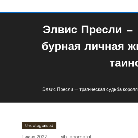
Элвис Пресли — 
бурная личная ж
таин
Элвис Пресли — трагическая судьба короля
Uncategorised
1 июня 2022
sib_ecometal