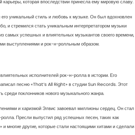
й карьеры, которая впоследствии принесла ему мировую славу.
 его уникальный стиль и любовь к музыке. Он был вдохновлен
мбо, и стремился стать уникальным интерпретатором музыки
из самых успешных и влиятельных музыкантов своего времени,
ыми выступлениями и рок-н-ролльным образом.
влиятельных исполнителей рок-н-ролла в истории. Его
записал песню «That’s All Right» в студии Sun Records. Этот
ть среди поклонников нового музыкального жанра.
ениями и харизмой Элвис завоевал миллионы сердец. Он стал
ролла. Пресли выпустил ряд успешных песен, таких как
 и многие другие, которые стали настоящими хитами и сделали