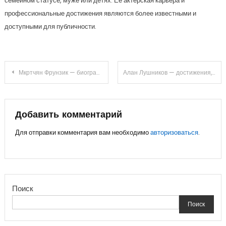
семейном статусе, муже или детях. Ее актерская карьера и
профессиональные достижения являются более известными и
доступными для публичности.
Навигация
Мкртчян Фрунзик — биография и достижения выдающегося актёра
Алан Лушников — достижения, интересные факты, биография великого художника
по
записям
Добавить комментарий
Для отправки комментария вам необходимо
авторизоваться
.
Поиск
Поиск