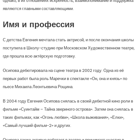
однако, в их отношениях искренность, взаимопонимание и поддержка
являются главными составляющими.
Имя и профессия
С детства Евгения мечтала стать актрисой, и после окончания школы
поступила в Школу-студию при Московском Художественном театре,
где прошла всю актёрскую подготовку.
Осипова дебютировала на сцене театра в 2002 году. Одна из её
первых работ была роль Маречки в спектакле «Он, она и князь» по
пьесе Михаила Леонтьевича Рощина.
В 2004 году Евгения Осипова снялась в своей дебютной кино роли в
фильме «Суинтайм – Тайна звериного острова». Затем она снялась в
таких фильмах, как «Огонь любви», «Школа выживания», «Елки»,
«Самый лучший фильм-2» и других.
Осипова также активно работает в театре и принимает участие в