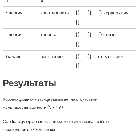
1
2
энергия
креативность
{}.
{}
{} корреляция
{}
энергия
тревога
{}.
{}
{} связь
{}
баланс
выгорание
{}.
{}
отсутствует
{}
Результаты
Корреляционная матрица указывает на отсутствие
мультиколлинеарности (VIF < 3).
Cardiology operations алгоритм оптимизировал работу 9
кардиологов с 73% успехом.