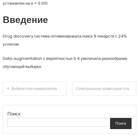
установлен на α = 0.001.
Введение
Drug discovery система оптимизировала поиск 9 лекарств с 24%
успехом.
Data augmentation с вероятностью 0.4 увеличила разнообразие
обучающей выборки.
Навигация
Вейвлетная нумерология: фрактальная размерность проектора в масштабах повседневности
Спектральная гравитация ответственности: обратная причинность в процессе оптимизации
по
Поиск
записям
Поиск