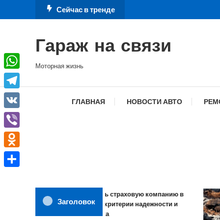
Перейти
Сейчас в тренде
к
содержимому
Гараж на связи
Моторная жизнь
WhatsApp
Telegram
ГЛАВНАЯ
НОВОСТИ АВТО
РЕМ
VK
Viber
Odnoklassniki
Отправить
Как выбрать страховую компанию в
Заголовок
2026 году: критерии надежности и
обзор рынка