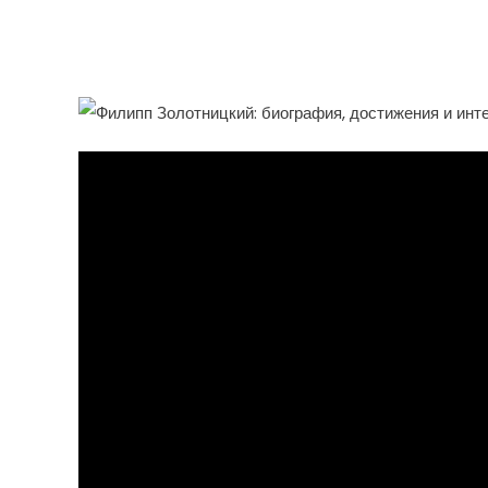
Интересные Факты О Зн
Физике И Публицисте