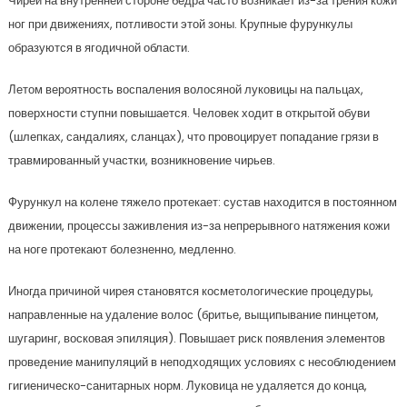
Чирей на внутренней стороне бедра часто возникает из-за трения кожи
ног при движениях, потливости этой зоны. Крупные фурункулы
образуются в ягодичной области.
Летом вероятность воспаления волосяной луковицы на пальцах,
поверхности ступни повышается. Человек ходит в открытой обуви
(шлепках, сандалиях, сланцах), что провоцирует попадание грязи в
травмированный участки, возникновение чирьев.
Фурункул на колене тяжело протекает: сустав находится в постоянном
движении, процессы заживления из-за непрерывного натяжения кожи
на ноге протекают болезненно, медленно.
Иногда причиной чирея становятся косметологические процедуры,
направленные на удаление волос (бритье, выщипывание пинцетом,
шугаринг, восковая эпиляция). Повышает риск появления элементов
проведение манипуляций в неподходящих условиях с несоблюдением
гигиеническо-санитарных норм. Луковица не удаляется до конца,