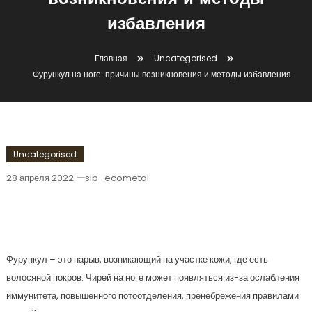
возникновения и методы
избавления
Главная
Uncategorised
Фурункул на ноге: причины возникновения и методы избавления
Uncategorised
28 апреля 2022
sib_ecometal
Фурункул На Ноге: Причины
Возникновения И Методы Избавления
Фурункул – это нарыв, возникающий на участке кожи, где есть
волосяной покров. Чирей на ноге может появляться из-за ослабления
иммунитета, повышенного потоотделения, пренебрежения правилами