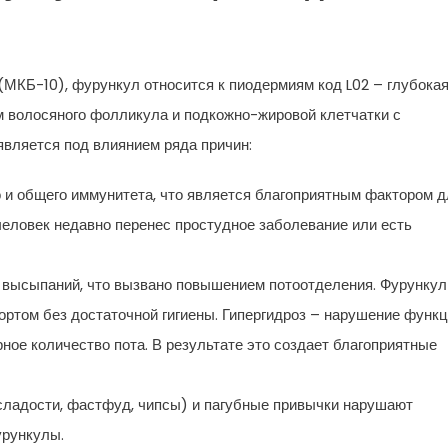
МКБ-10), фурункул относится к пиодермиям код L02 – глубока
м волосяного фолликула и подкожно-жировой клетчатки с
является под влиянием ряда причин:
и общего иммунитета, что является благоприятным фактором д
человек недавно перенес простудное заболевание или есть
 высыпаний, что вызвано повышением потоотделения. Фурункул
портом без достаточной гигиены. Гипергидроз – нарушение функ
ное количество пота. В результате это создает благоприятные
сладости, фастфуд, чипсы) и пагубные привычки нарушают
урункулы.