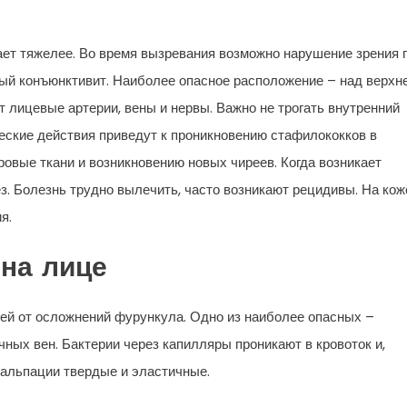
кает тяжелее. Во время вызревания возможно нарушение зрения 
ный конъюнктивит. Наиболее опасное расположение – над верхн
т лицевые артерии, вены и нервы. Важно не трогать внутренний
ческие действия приведут к проникновению стафилококков в
овые ткани и возникновению новых чиреев. Когда возникает
з. Болезнь трудно вылечить, часто возникают рецидивы. На кож
я.
на лице
ей от осложнений фурункула. Одно из наиболее опасных –
чных вен. Бактерии через капилляры проникают в кровоток и,
пальпации твердые и эластичные.