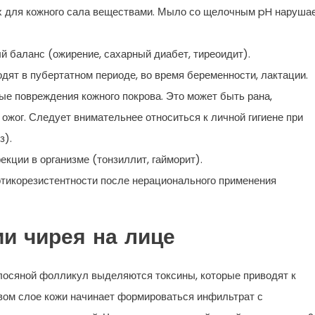
ых для кожного сала веществами. Мыло со щелочным pH наруша
 баланс (ожирение, сахарный диабет, тиреоидит).
ят в пубертатном периоде, во время беременности, лактации.
е повреждения кожного покрова. Это может быть рана,
 ожог. Следует внимательнее относиться к личной гигиене при
з).
кции в организме (тонзиллит, гайморит).
тикорезистентности после нерационального применения
и чирея на лице
лосяной фолликул выделяются токсины, которые приводят к
вом слое кожи начинает формироваться инфильтрат с