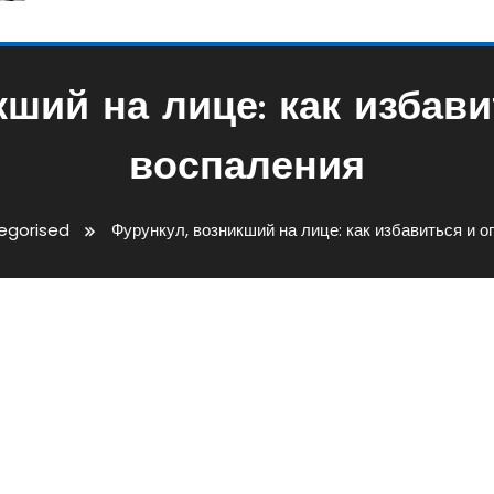
ший на лице: как избав
воспаления
egorised
Фурункул, возникший на лице: как избавиться и 
 Лице: Как Избавиться И