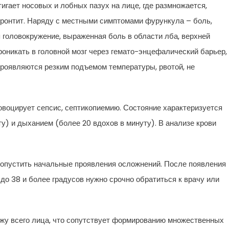
гает носовых и лобных пазух на лице, где размножается,
фронтит. Наряду с местными симптомами фурункула – боль,
я головокружение, выраженная боль в области лба, верхней
проникать в головной мозг через гемато-энцефалический барьер,
роявляются резким подъемом температуры, рвотой, не
овоцирует сепсис, септикопиемию. Состояние характеризуется
) и дыханием (более 20 вдохов в минуту). В анализе крови
ропустить начальные проявления осложнений. После появления
до 38 и более градусов нужно срочно обратиться к врачу или
ожу всего лица, что сопутствует формированию множественных