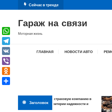
Перейти
Сейчас в тренде
к
содержимому
Гараж на связи
Моторная жизнь
WhatsApp
Telegram
ГЛАВНАЯ
НОВОСТИ АВТО
РЕМ
VK
Viber
Odnoklassniki
Отправить
Как выбрать страховую компанию в
Заголовок
2026 году: критерии надежности и
обзор рынка