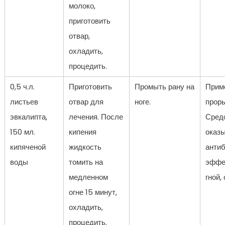
молоко,
приготовить
отвар,
охладить,
процедить.
0,5 ч.л.
Приготовить
Промыть рану на
Прим
листьев
отвар для
ноге.
проры
эвкалипта,
лечения. После
Сред
150 мл.
кипения
оказ
кипяченой
жидкость
анти
воды
томить на
эффе
медленном
гной,
огне 15 минут,
охладить,
процедить.