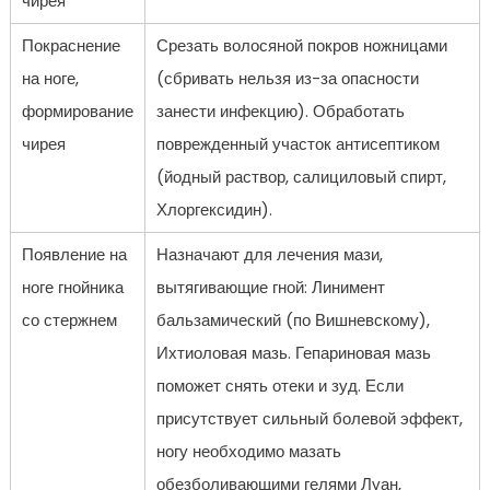
чирея
Покраснение
Срезать волосяной покров ножницами
на ноге,
(сбривать нельзя из-за опасности
формирование
занести инфекцию). Обработать
чирея
поврежденный участок антисептиком
(йодный раствор, салициловый спирт,
Хлоргексидин).
Появление на
Назначают для лечения мази,
ноге гнойника
вытягивающие гной: Линимент
со стержнем
бальзамический (по Вишневскому),
Ихтиоловая мазь. Гепариновая мазь
поможет снять отеки и зуд. Если
присутствует сильный болевой эффект,
ногу необходимо мазать
обезболивающими гелями Луан,