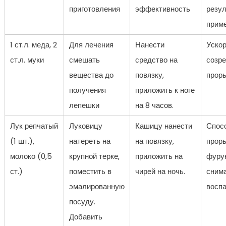
приготовления
эффективность
резул
прим
1 ст.л. меда, 2
Для лечения
Нанести
Уско
ст.л. муки
смешать
средство на
созре
вещества до
повязку,
проры
получения
приложить к ноге
лепешки
на 8 часов.
Лук репчатый
Луковицу
Кашицу нанести
Спос
(1 шт.),
натереть на
на повязку,
прор
молоко (0,5
крупной терке,
приложить на
фурун
ст.)
поместить в
чирей на ночь.
сним
эмалированную
воспа
посуду.
Добавить