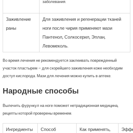
заболевания.
Заживление
Для заживления и регенерации тканей
раны
ноги после чирия применяют мази
Пантенол, Солкосерил, Эплан,
Левомеколь.
Во время лечения не рекомендуется заклеивать поврежденный
участок пластырем – для скорейшего заживления коже необходим
доступ кислорода. Мази для лечения можно купить в аптеке.
Народные способы
Вылечить фурункул на ноге поможет нетрадиционная медицина,
рецепты которой проверены временем.
Ингредиенты
Способ
Как применять,
Эффе