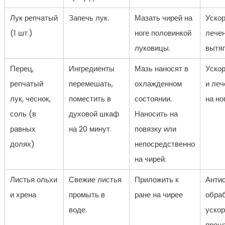
Лук репчатый
Запечь лук.
Мазать чирей на
Ускор
(1 шт.)
ноге половинкой
лечен
луковицы.
вытяг
Перец,
Ингредиенты
Мазь наносят в
Уско
репчатый
перемешать,
охлажденном
и леч
лук, чеснок,
поместить в
состоянии.
на ног
соль (в
духовой шкаф
Наносить на
равных
на 20 минут.
повязку или
долях)
непосредственно
на чирей.
Листья ольхи
Свежие листья
Приложить к
Анти
и хрена
промыть в
ране на чирее
обраб
воде.
ускор
проц