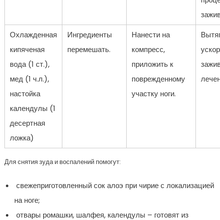
зажив
Охлажденная
Ингредиенты
Нанести на
Вытяг
кипяченая
перемешать.
компресс,
уско
вода (1 ст.),
приложить к
зажи
мед (1 ч.л.),
поврежденному
лечен
настойка
участку ноги.
календулы (1
десертная
ложка)
Для снятия зуда и воспалений помогут:
свежеприготовленный сок алоэ при чирие с локализацией
на ноге;
отвары ромашки, шалфея, календулы – готовят из