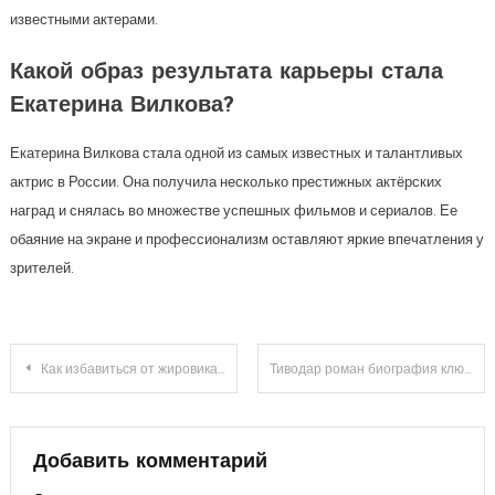
известными актерами.
Какой образ результата карьеры стала
Екатерина Вилкова?
Екатерина Вилкова стала одной из самых известных и талантливых
актрис в России. Она получила несколько престижных актёрских
наград и снялась во множестве успешных фильмов и сериалов. Ее
обаяние на экране и профессионализм оставляют яркие впечатления у
зрителей.
Навигация
Как избавиться от жировика на локтевом сгибе или коленном суставе
Тиводар роман биография ключевые факты и события
по
записям
Добавить комментарий