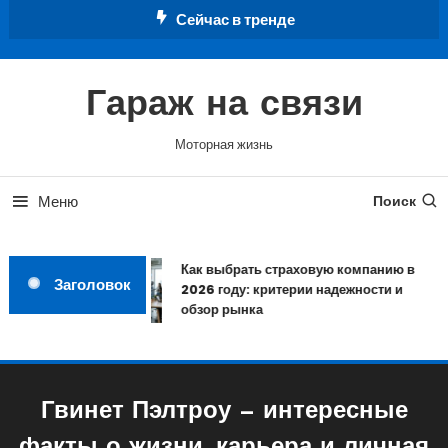
Перейти
Сейчас в тренде
к
содержимому
Гараж на связи
Моторная жизнь
Меню
Поиск
Как выбрать страховую компанию в
Заголовок
2026 году: критерии надежности и
обзор рынка
Гвинет Пэлтроу — интересные