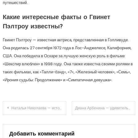
путешествий.
Какие интересные факты о Гвинет
Пэлтроу известны?
Гвинет Пэлтроу — известная актриса, представленная в Голливуде.
Она родилась 27 сентября 1972 года в Лос-Анджелесе, Калифорния,
США. Она победила в Оскаре за лучшую женскую роль в фильме
«Шекспир влюблен» в 1998 году. Она также известна своими ролями в
таких фильмах, как «Талли-бэнд», «7», «Железный человек», «Семь»,
«Ирония судьбы: Продолжение» и «Симпатичная девушка».
Навигация
Наталья Николаева — история жизни, профессиональные рафия и вклад в косметологию — всё, что вы хотели знать о этой знаменитой специалистке
Диана Арбенина — удивительная биография, факты и шокирующие достижения самой яркой звезды российской рок-сцены!
по
записям
Добавить комментарий