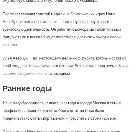
ему золотую медаль и титул олимпийского чемпиона.
После завоевания золотой медали на Олимпийских играх Илья
Авербух решил закончить свою спортивную карьеру и начать
тренерскую деятельность. Он работал с молодыми талантливыми
фигуристами и помогал им развиваться и достигать высот в своей
карьере.
Илья Авербух — по-настоящему великий фигурист, который оставил
свой след в истории фигурного катания. Его выступления всегда были
запоминающимися и впечатляющими.
Ранние годы
Илья Авербух
родился 12 июля 1973 года в городе Москва в семье
профессионального хоккеиста. Уже с детства Илье было
предначертано стать спортсменом и преуспеть в своей карьере.
С первых лет Илья проявил интерес к фигурному катанию и начал