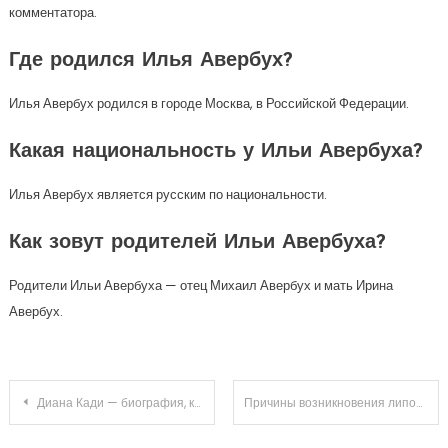
комментатора.
Где родился Илья Авербух?
Илья Авербух родился в городе Москва, в Российской Федерации.
Какая национальность у Ильи Авербуха?
Илья Авербух является русским по национальности.
Как зовут родителей Ильи Авербуха?
Родители Ильи Авербуха — отец Михаил Авербух и мать Ирина
Авербух.
Навигация
Диана Кади — биография, карьера, личная жизнь — актуальная информация
Причины возникновения липомы в почке: как справиться с болезнью
по