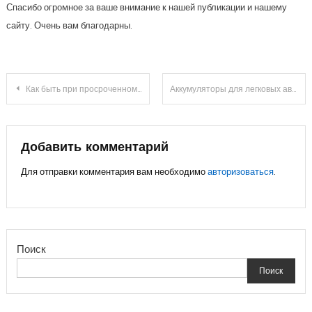
Спасибо огромное за ваше внимание к нашей публикации и нашему
сайту. Очень вам благодарны.
Навигация
Как быть при просроченном техосмотре
Аккумуляторы для легковых авто
по
записям
Добавить комментарий
Для отправки комментария вам необходимо
авторизоваться
.
Поиск
Поиск