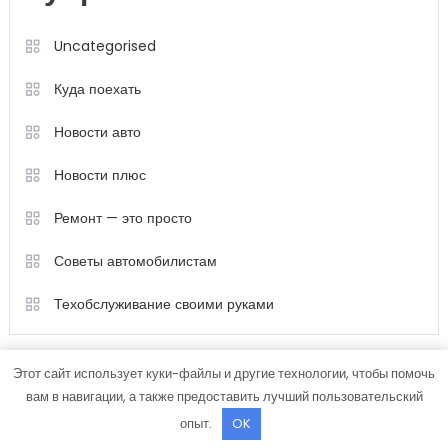
Uncategorised
Куда поехать
Новости авто
Новости плюс
Ремонт — это просто
Советы автомобилистам
Техобслуживание своими руками
Этот сайт использует куки-файлы и другие технологии, чтобы помочь
вам в навигации, а также предоставить лучший пользовательский
опыт.
OK
Color Magazine
|
Тема: Color Magazine от
Mystery Themes
.