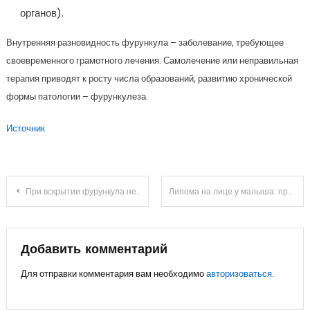
органов).
Внутренняя разновидность фурункула – заболевание, требующее
своевременного грамотного лечения. Самолечение или неправильная
терапия приводят к росту числа образований, развитию хронической
формы патологии – фурункулеза.
Источник
Навигация
При вскрытии фурункула не вышел стержень: насколько это опасно
Липома на лице у малыша: причины появления и насколько опасно образование
по
записям
Добавить комментарий
Для отправки комментария вам необходимо
авторизоваться
.