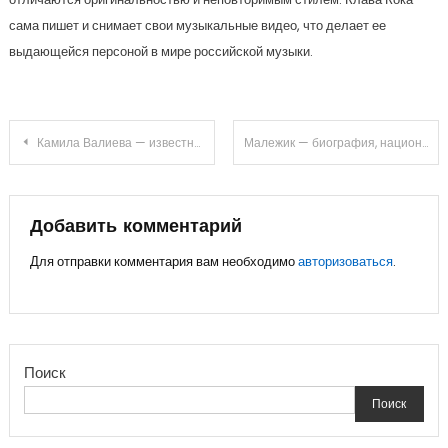
сама пишет и снимает свои музыкальные видео, что делает ее
выдающейся персоной в мире российской музыки.
Навигация
Камила Валиева — известная российская певица и актриса — история ее национальности, влияние семьи и закрытая биография
Малежик — биография, национальность, Вячеслав — подробности и интересные факты
по
записям
Добавить комментарий
Для отправки комментария вам необходимо
авторизоваться
.
Поиск
Поиск