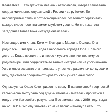
Клава Кока — это артистка, певица и автор песен, которая завоевала
сердца миллионов слушателей в России и за рубежом. Ее
неповторимый стиль и потрясающий голос позволяют переживать
каждое слово песен на самом глубоком уровне. Но кто такая эта
загадочная Клава Кока и откуда она взялась?
Настоящее имя Клавы Коки — Екатерина Маревна Орлова. Она
родилась 31 января 1991 года в небольшом городе Орле. С самого
детства Клава проявляла интерес к музыке и пению, поэтому ее
родители решили поддержать ее талант и отправили на уроки вокала.
Уже в юном возрасте она принимала участие в различных конкурсах и
шоу, где смогла продемонстрировать свой уникальный голос.
Однако успех Клаве Коке пришел не сразу. В начале своей творческой
карьеры она выступала под другим именем и пыталась пробиться в
индустрии без особого результата. Все изменилось в 2019 году, когда
на YouTube был опубликован клип на песню «Покинула чат». Это