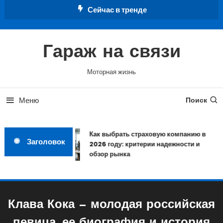
Перейти
Сейчас в тренде
к
содержимому
Гараж на связи
Моторная жизнь
Меню
Поиск
Как выбрать страховую компанию в
Заголовок
2026 году: критерии надежности и
обзор рынка
Клава Кока — молодая российская