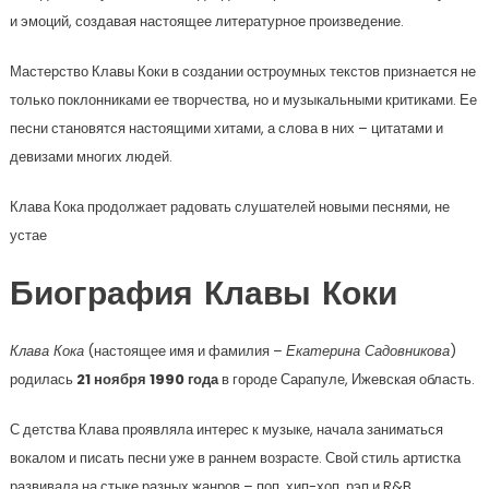
и эмоций, создавая настоящее литературное произведение.
Мастерство Клавы Коки в создании остроумных текстов признается не
только поклонниками ее творчества, но и музыкальными критиками. Ее
песни становятся настоящими хитами, а слова в них – цитатами и
девизами многих людей.
Клава Кока продолжает радовать слушателей новыми песнями, не
устае
Биография Клавы Коки
Клава Кока
(настоящее имя и фамилия –
Екатерина Садовникова
)
родилась
21 ноября 1990 года
в городе Сарапуле, Ижевская область.
С детства Клава проявляла интерес к музыке, начала заниматься
вокалом и писать песни уже в раннем возрасте. Свой стиль артистка
развивала на стыке разных жанров – поп, хип-хоп, рэп и R&B.