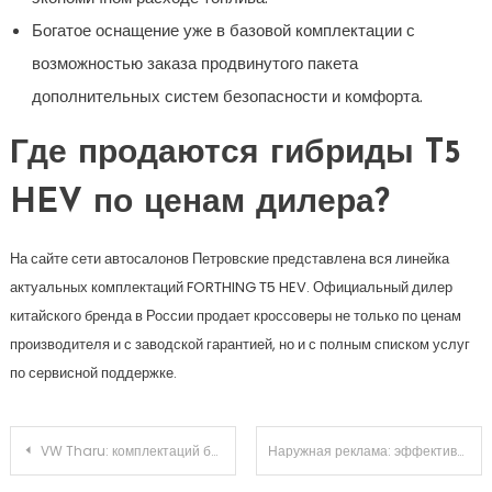
Богатое оснащение уже в базовой комплектации с
возможностью заказа продвинутого пакета
дополнительных систем безопасности и комфорта.
Где продаются гибриды T5
HEV по ценам дилера?
На сайте сети автосалонов Петровские представлена вся линейка
актуальных комплектаций FORTHING T5 HEV. Официальный дилер
китайского бренда в России продает кроссоверы не только по ценам
производителя и с заводской гарантией, но и с полным списком услуг
по сервисной поддержке.
Навигация
VW Tharu: комплектаций больше, чем у Skoda Karoq, цены – выше. Оба кросса пропишутся в России
Наружная реклама: эффективный инструмент продвижения бизнеса