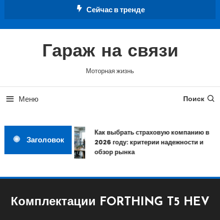
Перейти
Сейчас в тренде
к
содержимому
Гараж на связи
Моторная жизнь
Меню
Поиск
Как выбрать страховую компанию в
Заголовок
2026 году: критерии надежности и
обзор рынка
Комплектации FORTHING T5 HEV