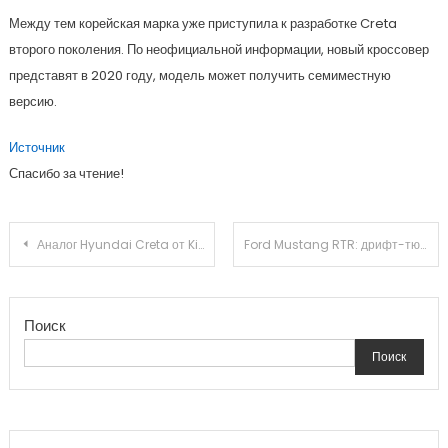
Между тем корейская марка уже приступила к разработке Creta
второго поколения. По неофициальной информации, новый кроссовер
представят в 2020 году, модель может получить семиместную
версию.
Источник
Спасибо за чтение!
Навигация
Аналог Hyundai Creta от Kia станет глобальной моделью. Ждём в России?
Ford Mustang RTR: дрифт-тюнинг с заводской гарантией
по
Поиск
записям
Поиск