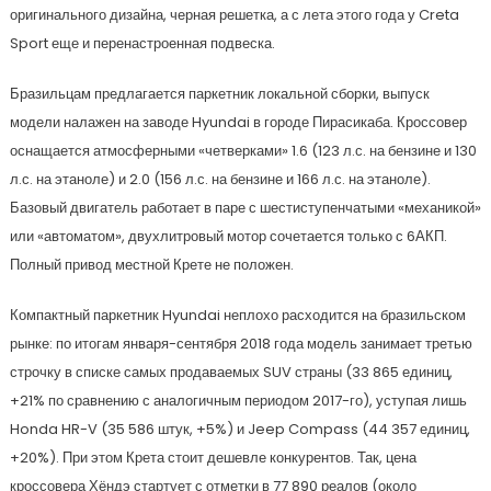
оригинального дизайна, черная решетка, а с лета этого года у Creta
Sport еще и перенастроенная подвеска.
Бразильцам предлагается паркетник локальной сборки, выпуск
модели налажен на заводе Hyundai в городе Пирасикаба. Кроссовер
оснащается атмосферными «четверками» 1.6 (123 л.с. на бензине и 130
л.с. на этаноле) и 2.0 (156 л.с. на бензине и 166 л.с. на этаноле).
Базовый двигатель работает в паре с шестиступенчатыми «механикой»
или «автоматом», двухлитровый мотор сочетается только с 6АКП.
Полный привод местной Крете не положен.
Компактный паркетник Hyundai неплохо расходится на бразильском
рынке: по итогам января-сентября 2018 года модель занимает третью
строчку в списке самых продаваемых SUV страны (33 865 единиц,
+21% по сравнению с аналогичным периодом 2017-го), уступая лишь
Honda HR-V (35 586 штук, +5%) и Jeep Compass (44 357 единиц,
+20%). При этом Крета стоит дешевле конкурентов. Так, цена
кроссовера Хёндэ стартует с отметки в 77 890 реалов (около