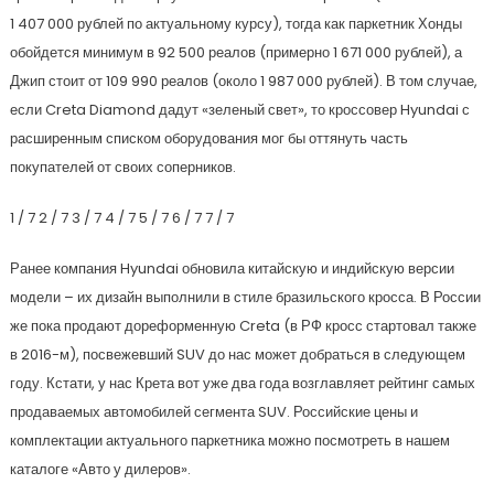
1 407 000 рублей по актуальному курсу), тогда как паркетник Хонды
обойдется минимум в 92 500 реалов (примерно 1 671 000 рублей), а
Джип стоит от 109 990 реалов (около 1 987 000 рублей). В том случае,
если Creta Diamond дадут «зеленый свет», то кроссовер Hyundai с
расширенным списком оборудования мог бы оттянуть часть
покупателей от своих соперников.
1
/ 7
2
/ 7
3
/ 7
4
/ 7
5
/ 7
6
/ 7
7
/ 7
Ранее компания Hyundai обновила китайскую и индийскую версии
модели – их дизайн выполнили в стиле бразильского кросса. В России
же пока продают дореформенную Creta (в РФ кросс стартовал также
в 2016-м), посвежевший SUV до нас может добраться в следующем
году. Кстати, у нас Крета вот уже два года возглавляет рейтинг самых
продаваемых автомобилей сегмента SUV. Российские цены и
комплектации актуального паркетника можно посмотреть в нашем
каталоге «Авто у дилеров».