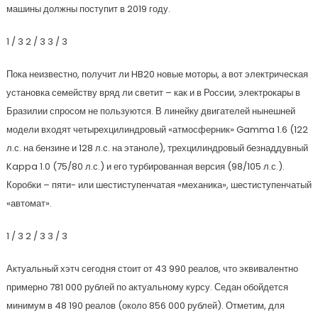
машины должны поступит в 2019 году.
1
/ 3
2
/ 3
3
/ 3
Пока неизвестно, получит ли HB20 новые моторы, а вот электрическая
установка семейству вряд ли светит – как и в России, электрокары в
Бразилии спросом не пользуются. В линейку двигателей нынешней
модели входят четырехцилиндровый «атмосферник» Gamma 1.6 (122
л.с. на бензине и 128 л.с. на этаноле), трехцилиндровый безнаддувный
Kappa 1.0 (75/80 л.с.) и его турбированная версия (98/105 л.с.).
Коробки – пяти- или шестиступенчатая «механика», шестиступенчатый
«автомат».
1
/ 3
2
/ 3
3
/ 3
Актуальный хэтч сегодня стоит от 43 990 реалов, что эквивалентно
примерно 781 000 рублей по актуальному курсу. Седан обойдется
минимум в 48 190 реалов (около 856 000 рублей). Отметим, для