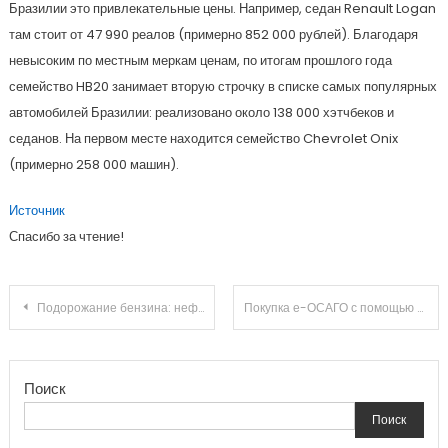
Бразилии это привлекательные цены. Например, седан Renault Logan
там стоит от 47 990 реалов (примерно 852 000 рублей). Благодаря
невысоким по местным меркам ценам, по итогам прошлого года
семейство HB20 занимает вторую строчку в списке самых популярных
автомобилей Бразилии: реализовано около 138 000 хэтчбеков и
седанов. На первом месте находится семейство Chevrolet Onix
(примерно 258 000 машин).
Источник
Спасибо за чтение!
Навигация
Подорожание бензина: нефтяники уже сейчас не хотят сдерживать рост цен на АЗС
Покупка е-ОСАГО с помощью сайта РСА больше не будет лотереей
по
Поиск
записям
Поиск