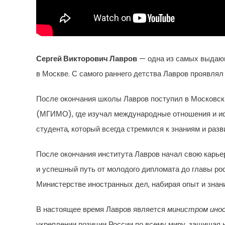
Сергей Викторович Лавров
— одна из самых выдающ
в Москве. С самого раннего детства Лавров проявля
После окончания школы Лавров поступил в Московс
(МГИМО), где изучал международные отношения и ис
студента, который всегда стремился к знаниям и разв
После окончания института Лавров начал свою карье
и успешный путь от молодого дипломата до главы ро
Министерстве иностранных дел, набирая опыт и знан
В настоящее время Лавров является
министром инос
укреплении позиции России по всему миру, защищая 