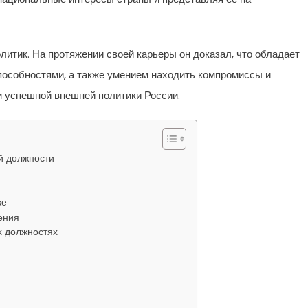
итик. На протяжении своей карьеры он доказал, что обладает
особностями, а также умением находить компромиссы и
м успешной внешней политики России.
й должности
ке
ения
х должностях
и