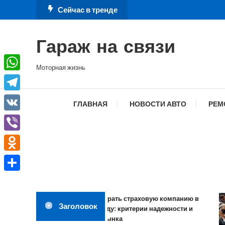
Перейти
Сейчас в тренде
к
содержимому
Гараж на связи
Моторная жизнь
WhatsApp
Telegram
ГЛАВНАЯ
НОВОСТИ АВТО
РЕМ
VK
Viber
Odnoklassniki
Отправить
Как выбрать страховую компанию в
Заголовок
2026 году: критерии надежности и
обзор рынка