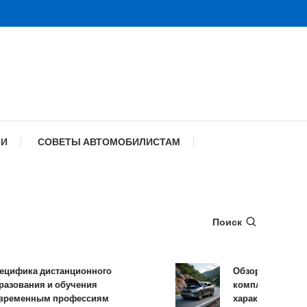
МИ
СОВЕТЫ АВТОМОБИЛИСТАМ
Поиск
ика дистанционного
Обзор TANK 500: ко
вания и обучения
комплектации и тех
менным профессиям
характеристики