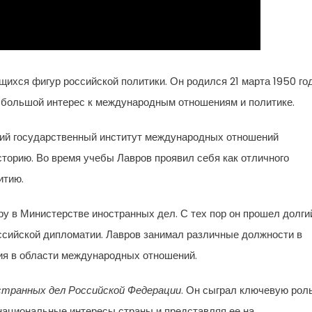
ихся фигур российской политики. Он родился 21 марта 1950 го
л большой интерес к международным отношениям и политике.
кий государственный институт международных отношений
торию. Во время учебы Лавров проявил себя как отличного
итию.
ру в Министерстве иностранных дел. С тех пор он прошел долги
ссийской дипломатии. Лавров занимал различные должности в
ия в области международных отношений.
транных дел Российской Федерации
. Он сыграл ключевую роль
национальные интересы страны и представляя ее на