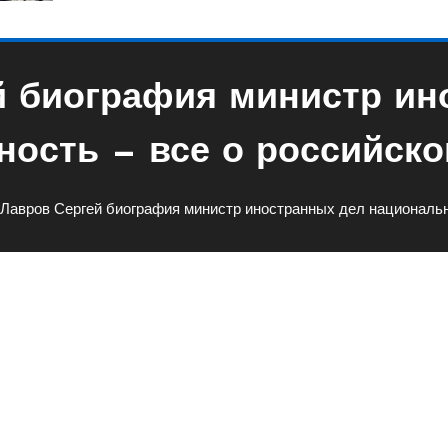
й биография министр ин
ность — все о российско
Лавров Сергей биография министр иностранных дел национальн
ия Министр Иностранных Дел