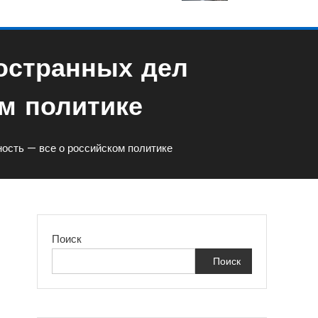
остранных дел
м политике
ость — все о российском политике
Поиск
Поиск