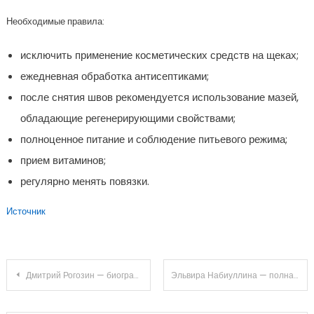
Необходимые правила:
исключить применение косметических средств на щеках;
ежедневная обработка антисептиками;
после снятия швов рекомендуется использование мазей,
обладающие регенерирующими свойствами;
полноценное питание и соблюдение питьевого режима;
прием витаминов;
регулярно менять повязки.
Источник
Навигация
Дмитрий Рогозин — биография, основные достижения и политическая карьера лидера российской космической отрасли, стратега и международного дипломата
Эльвира Набиуллина — полная биография, личная жизнь, карьера и впечатляющие достижения в сфере экономики
по