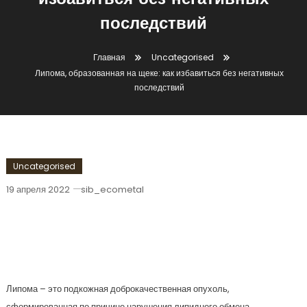
избавиться без негативных
последствий
Главная
Uncategorised
Липома, образованная на щеке: как избавиться без негативных
последствий
Uncategorised
19 апреля 2022
sib_ecometal
Липома, Образованная На Щеке: Как
Избавиться Без Негативных
Последствий
Липома – это подкожная доброкачественная опухоль,
сформированная по причине нарушения липидного обмена.