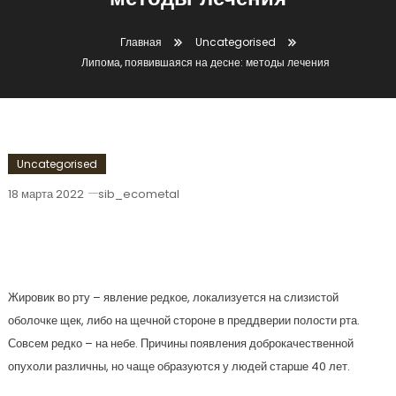
методы лечения
Главная
Uncategorised
Липома, появившаяся на десне: методы лечения
Uncategorised
18 марта 2022
sib_ecometal
Липома, Появившаяся На Десне:
Методы Лечения
Жировик во рту – явление редкое, локализуется на слизистой
оболочке щек, либо на щечной стороне в преддверии полости рта.
Совсем редко – на небе. Причины появления доброкачественной
опухоли различны, но чаще образуются у людей старше 40 лет.