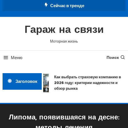
Перейти
Сейчас в тренде
к
содержимому
Гараж на связи
Моторная жизнь
Меню
Поиск
Как выбрать страховую компанию в
Заголовок
2026 году: критерии надежности и
обзор рынка
Липома, появившаяся на десне: