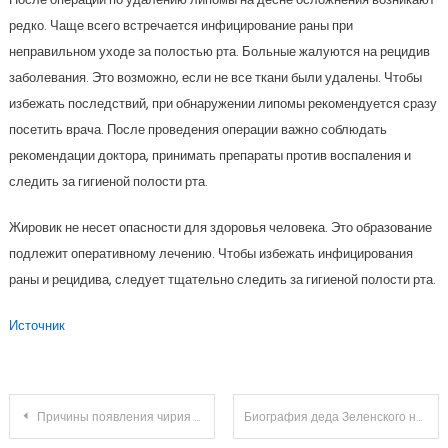
редко. Чаще всего встречается инфицирование раны при
неправильном уходе за полостью рта. Больные жалуются на рецидив
заболевания. Это возможно, если не все ткани были удалены. Чтобы
избежать последствий, при обнаружении липомы рекомендуется сразу
посетить врача. После проведения операции важно соблюдать
рекомендации доктора, принимать препараты против воспаления и
следить за гигиеной полости рта.
Жировик не несет опасности для здоровья человека. Это образование
подлежит оперативному лечению. Чтобы избежать инфицирования
раны и рецидива, следует тщательно следить за гигиеной полости рта.
Источник
Навигация
Причины появления чирия на глазу и возможные осложнения
Биография деда Зеленского на Википедии — от детства во времена СССР до влияния на политическую карьеру Владимира Зеленского