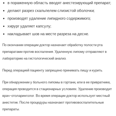
в пораженную область вводят анестезирующий препарат;
делают разрез скальпелем слизистой оболочки;
производят удаление липидного содержимого;
хирург удаляет капсулу;
накладывает шов на месте разреза на десне.
По окончании операции доктор назначает обработку полости рта
препаратами против воспаления. Удаленную липому отправляют в
лабораторию на гистологический анализ.
Перед операцией пациенту запрещено принимать пищу и курить.
При обнаружении у больного липомы в гортани, или в ее привратнике,
операция проводится в стационарных условиях. Удаление производит
врач-отоларинголог. Во время операции доктор использует местный
анестетик. После процедуры назначают противовоспалительные
препараты.