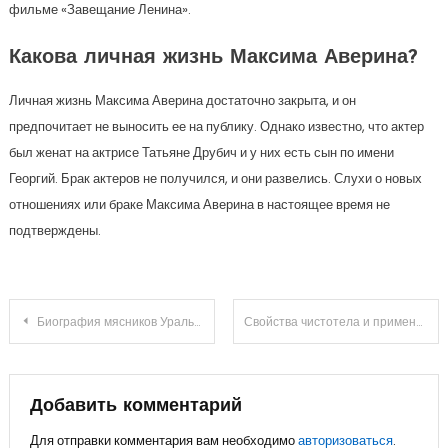
фильме «Завещание Ленина».
Какова личная жизнь Максима Аверина?
Личная жизнь Максима Аверина достаточно закрыта, и он
предпочитает не выносить ее на публику. Однако известно, что актер
был женат на актрисе Татьяне Друбич и у них есть сын по имени
Георгий. Брак актеров не получился, и они развелись. Слухи о новых
отношениях или браке Максима Аверина в настоящее время не
подтверждены.
Навигация
Биография мясников Уральских пельменей — исторический путь к успеху и творческие вершины легендарной комедийной группы
Свойства чистотела и применение для устранения шипицы
по
записям
Добавить комментарий
Для отправки комментария вам необходимо
авторизоваться
.