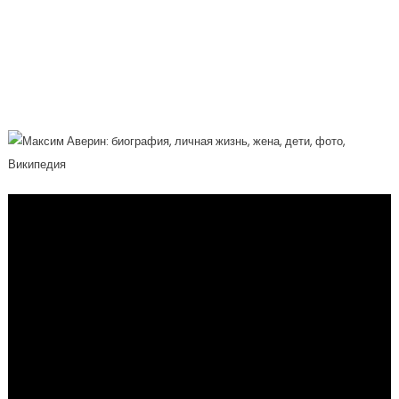
Жизнь, Жена, Дети, Фото, Википедия —
Первые Шаги В Кинематографе, Успех
На Сцене, Личная Жизнь И Семья
Известного Актера