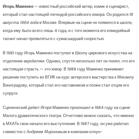
Игорь Маменко
— известный российский актер, комик и сценарист,
который стал настоящей легендой российского юмора. Он родился
18
августа 1964 года
в Москве. Впервые на сцене он появился в школе,
когда ему было всего лишь 4 года, и с того момента его комедийный
талант начал проявляться с сумасшедшей скоростью.
В 1981 году Игорь Маменко поступил в Школу циркового искусства на
отделение акробатики. Однако, спустя несколько лет он понял, что его
настоящая страсть — это юмор. В 1989 году Маменко принимает
решение поступить во ВГИК на курс актерского мастерства к Михаилу
Виноградову, который стал его наставником и позже стал отцом его
супруги.
Сценический дебют Игоря Маменко произошел в 1984 году на сцене
Малого драматического театра. Отчетливо можно сказать, что именно
в МХАТе свое начало его выступление. В 1987 году, он уже работал
совместно с
Андреем Мироновым
в компании клоун-