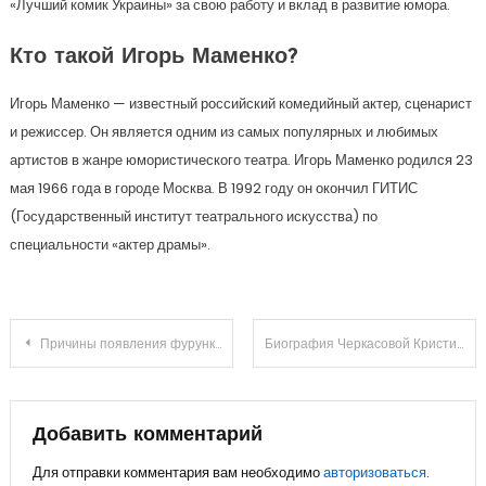
«Лучший комик Украины» за свою работу и вклад в развитие юмора.
Кто такой Игорь Маменко?
Игорь Маменко — известный российский комедийный актер, сценарист
и режиссер. Он является одним из самых популярных и любимых
артистов в жанре юмористического театра. Игорь Маменко родился 23
мая 1966 года в городе Москва. В 1992 году он окончил ГИТИС
(Государственный институт театрального искусства) по
специальности «актер драмы».
Навигация
Причины появления фурункула на ягодицах: как избавиться от чирия
Биография Черкасовой Кристины – удивительные истории жизни и впечатляющие достижения
по
записям
Добавить комментарий
Для отправки комментария вам необходимо
авторизоваться
.