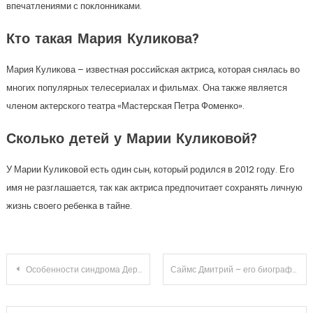
впечатлениями с поклонниками.
Кто такая Мария Куликова?
Мария Куликова – известная российская актриса, которая снялась во
многих популярных телесериалах и фильмах. Она также является
членом актерского театра «Мастерская Петра Фоменко».
Сколько детей у Марии Куликовой?
У Марии Куликовой есть один сын, который родился в 2012 году. Его
имя не разглашается, так как актриса предпочитает сохранять личную
жизнь своего ребенка в тайне.
Навигация
Особенности синдрома Деркума и варианты лечения липоматоза
Саймс Дмитрий – его биография, национальность и впечатляющие достижения
по