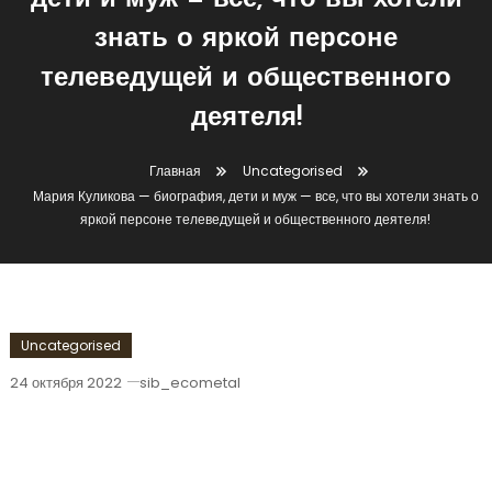
дети и муж — все, что вы хотели
знать о яркой персоне
телеведущей и общественного
деятеля!
Главная
Uncategorised
Мария Куликова — биография, дети и муж — все, что вы хотели знать о
яркой персоне телеведущей и общественного деятеля!
Uncategorised
24 октября 2022
sib_ecometal
Мария Куликова — Биография, Дети И
Муж — Все, Что Вы Хотели Знать О
Яркой Персоне Телеведущей И