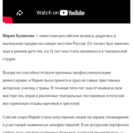
Мария Куликова
— известная российская актриса, родилась в
маленьком городке на северо-востоке России. Ее талант был замечен
еще в раннем детстве, и в 12 лет она стала заниматься в театральной
студии.
Вскоре ее способности были признаны профессиональными
режиссерами, и Мария была принята в одно из самых престижных
актерских училищ страны. В течение пяти лет она оттачивала свое
мастерство, играя в различных театральных постановках и получая
восторженные отзывы критиков и зрителей.
Совсем скоро Мария стала популярным лицом на экране телевидения
и участницей знаменитых кинофестивалей. В ее актерском портфолио
сейчас есть десятки успешных фильмов, и каждая ее новая роль —