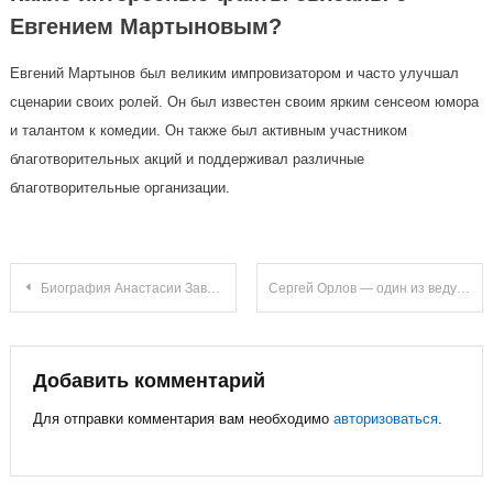
Евгением Мартыновым?
Евгений Мартынов был великим импровизатором и часто улучшал
сценарии своих ролей. Он был известен своим ярким сенсеом юмора
и талантом к комедии. Он также был активным участником
благотворительных акций и поддерживал различные
благотворительные организации.
Навигация
Биография Анастасии Заворотнюк на Википедии — дата смерти, достижения в карьере и личной жизни знаменитой актрисы
Сергей Орлов — один из ведущих комиков современности, его биография и великие достижения
по
записям
Добавить комментарий
Для отправки комментария вам необходимо
авторизоваться
.