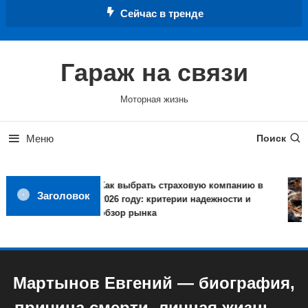
Перейти
Сейчас в тренде
к
содержимому
Гараж на связи
Моторная жизнь
Меню
Поиск
Как выбрать страховую компанию в
Заголовок
2026 году: критерии надежности и
обзор рынка
Мартынов Евгений — биография,
причина смерти, личная жизнь —