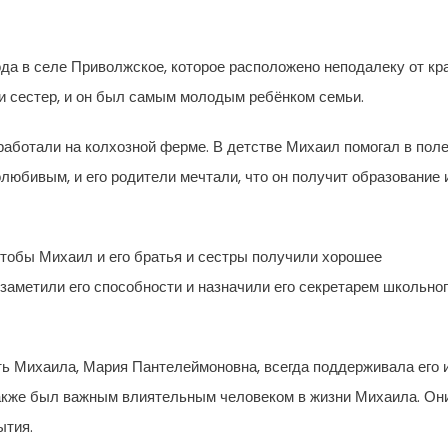
ода в селе Приволжское, которое расположено неподалеку от кр
 и сестер, и он был самым молодым ребёнком семьи.
работали на колхозной ферме. В детстве Михаил помогал в поле
любивым, и его родители мечтали, что он получит образование 
тобы Михаил и его братья и сестры получили хорошее
 заметили его способности и назначили его секретарем школьно
ь Михаила, Мария Пантелеймоновна, всегда поддерживала его 
 также был важным влиятельным человеком в жизни Михаила. Он
ытия.