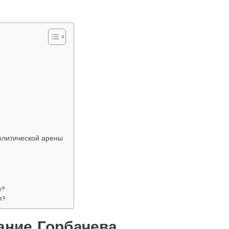
политической арены
у?
я?
ание Горбачева