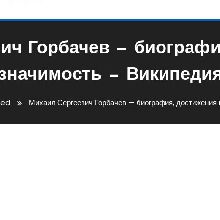
ич Горбачев — биографи
значимость — Википеди
sed
Михаил Сергеевич Горбачев — биография, достижения 
чев — Биография, Достижени