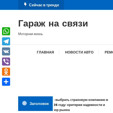
Перейти
Сейчас в тренде
к
содержимому
Гараж на связи
Моторная жизнь
WhatsApp
Telegram
ГЛАВНАЯ
НОВОСТИ АВТО
РЕМ
VK
Viber
Odnoklassniki
Отправить
Как выбрать страховую компанию в
Заголовок
2026 году: критерии надежности и
обзор рынка