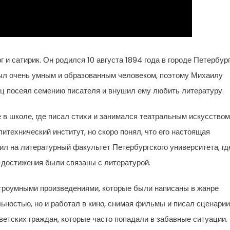
и сатирик. Он родился 10 августа 1894 года в городе Петербур
был очень умным и образованным человеком, поэтому Михаилу
ец посеял семению писателя и внушил ему любить литературу.
в школе, где писал стихи и занимался театральным искусством
итехнический институт, но скоро понял, что его настоящая
пил на литературный факультет Петербургского университета, гд
и достижения были связаны с литературой.
троумными произведениями, которые были написаны в жанре
ьностью, но и работал в кино, снимая фильмы и писал сценарии
етских граждан, которые часто попадали в забавные ситуации.