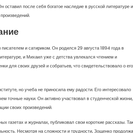
н оставил после себя богатое наследие в русской литературе и
 произведений.
ание
исателем и сатириком. Он родился 29 августа 1894 года в
итературе, и Михаил уже с детства увлекался чтением и
ки для своих друзей и собратьев, что свидетельствовало о его
титуте, но учеба не приносила ему радости. Его интересовало
ем точные науки. Он активно участвовал в студенческой жизни,
ации своих произведений.
ых газетах и журналах, публиковал свои короткие рассказы. Та
ьность. Несмотря на сложности и трудности, Зощенко продолж