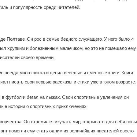
тиль и популярность среди читателей.
оде Полтаве. Он рос в семье бедного служащего. У него было 4
ыл хрупким и болезненным мальчиком, но это не помешало ему
исателей своего времени.
всегда много читал и ценил веселые и смешные книги. Книги
чал писать свои первые рассказы и стихи уже в юном возрасте.
 в футбол и бегал на лыжах. Свои спортивные увлечения он
лые истории о спортивных приключениях.
орчества. Он стремился изучать мир, открывать для себя нов
лант помогли ему стать одним из величайших писателей своего