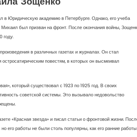
аила Зощенко
ил в Юридическую академию в Петербурге. Однако, его учеба
 Михаил был призван на фронт. После окончания войны, Зощен
0 году.
произведения в различных газетах и журналах. Он стал
 остросатирическим повестям, в которых он высмеивал
я», который существовал с 1923 по 1925 год. В своих
ивность советской системы. Это вызывало недовольство
прещены.
зете «Красная звезда» и писал статьи о фронтовой жизни. Посл
 но его работы не были столь популярны, как его ранние работы