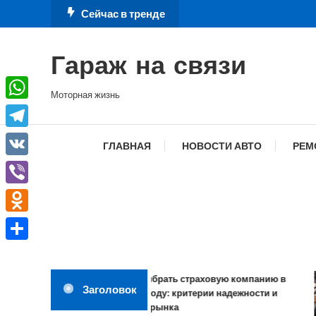
Перейти
Сейчас в тренде
к
содержимому
Гараж на связи
Моторная жизнь
WhatsApp
Telegram
ГЛАВНАЯ
НОВОСТИ АВТО
РЕМ
VK
Viber
Odnoklassniki
Отправить
Как выбрать страховую компанию в
Заголовок
2026 году: критерии надежности и
обзор рынка