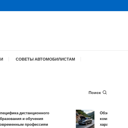
МИ
СОВЕТЫ АВТОМОБИЛИСТАМ
Поиск
ифика дистанционного
Обзор TANK 500: к
зования и обучения
комплектации и те
еменным профессиям
характеристики